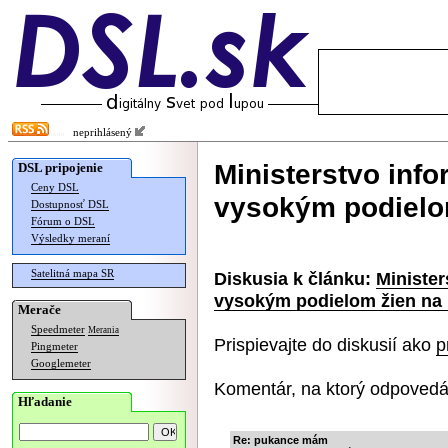
neprihlásený
Ministerstvo info
DSL pripojenie
Ceny DSL
vysokým podielom
Dostupnosť DSL
Fórum o DSL
Výsledky meraní
Satelitná mapa SR
Diskusia k článku:
Minister
vysokým podielom žien na 
Merače
Speedmeter
Merania
Prispievajte do diskusií ako
p
Pingmeter
Googlemeter
Komentár, na ktorý odpovedá
Hľadanie
Re: pukance mám