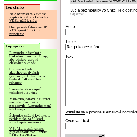
Od: MackoPu1 | Pridané: 2022-04-28 17:05
Top články
Ludia bez moralky vo funkcii je o dost ho
Na Slovensku sa v tichosti
Odpovedať
vypína ADSL v lokalitách s
VDSL, už 31. mája
Meno:
Orange sa doťahuje na UPC
a O2, spustí 2.5 Gbps
pripojenie
Titulok:
Top správy
Rumunsko odstrelmi a
blokádou mení tok Dunaja,
Text:
aby udržalo jadrovú
elektráreň v chode
Chrome sa bude
aktualizovať dvakrát
týždenne, v budúcnosti sa
bude aktualizovať bez
reštartov
Slovensko.sk má opäť
technické problémy
Maďarsko jadrovú elektráreň
nakoniec kompletne
neodstavilo, Rumunsko mení
tok Dunaja
Prihláste sa
a povoľte si emailové notifiká
Železnice znižujú kvôli teplu
rýchlosť iba na 50 km/h,
Overovací text:
spôsobuje to meškanie
V Poľsku spustili takmer
gigawatthodinové úložisko,
z LiFePO4 článkov