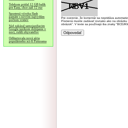
Telekom pridal 12 GB balík
pre Easy, chce zaň 12 eur
Spustená výroba flash
pamäte s novým najvyšším
Pre overenie, že komentár sa nepridáva automatizov
počtom vrstiev
Písmená musíte zadávať rovnako ako na obrázku veľk
obrázok". V texte sa používajú iba znaky "BC
Súd zakázal samojazdiacim
Google taxíkom dobíjanie v
noci, rušili obyvateľov
Odštartovala nová séria
populárneho sci-fi Futurama