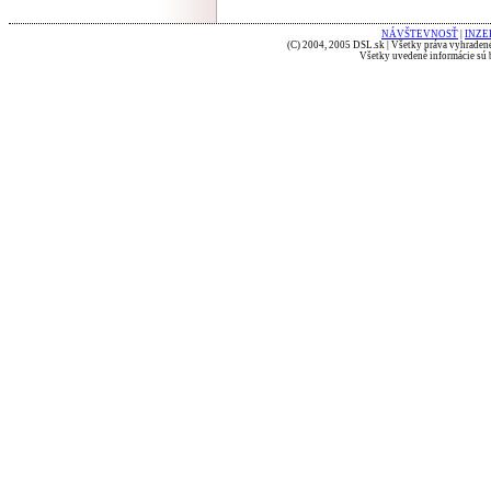
NÁVŠTEVNOSŤ
|
INZE
(C) 2004, 2005 DSL.sk | Všetky práva vyhradené
Všetky uvedené informácie sú b