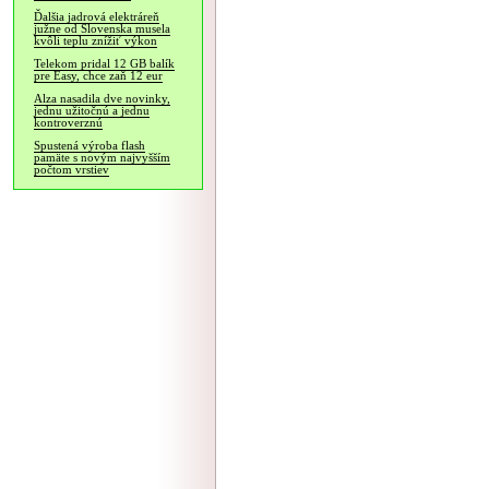
Ďalšia jadrová elektráreň
južne od Slovenska musela
kvôli teplu znížiť výkon
Telekom pridal 12 GB balík
pre Easy, chce zaň 12 eur
Alza nasadila dve novinky,
jednu užitočnú a jednu
kontroverznú
Spustená výroba flash
pamäte s novým najvyšším
počtom vrstiev