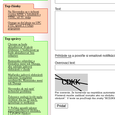
Top články
Text:
Na Slovensku sa v tichosti
vypína ADSL v lokalitách s
VDSL, už 31. mája
Orange sa doťahuje na UPC
a O2, spustí 2.5 Gbps
pripojenie
Top správy
Chrome sa bude
aktualizovať dvakrát
týždenne, v budúcnosti sa
bude aktualizovať bez
Prihláste sa
a povoľte si emailové notifiká
reštartov
Rumunsko odstrelmi a
Overovací text:
blokádou mení tok Dunaja,
aby udržalo jadrovú
elektráreň v chode
Maďarsko jadrovú elektráreň
nakoniec kompletne
neodstavilo, Rumunsko mení
tok Dunaja
Slovensko.sk má opäť
technické problémy
Pre overenie, že komentár sa nepridáva automatizov
Písmená musíte zadávať rovnako ako na obrázku veľk
Železnice znižujú kvôli teplu
obrázok". V texte sa používajú iba znaky "BC
rýchlosť iba na 50 km/h,
spôsobuje to meškanie
V Poľsku spustili takmer
gigawatthodinové úložisko,
z LiFePO4 článkov