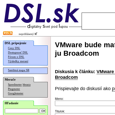
neprihlásený
VMware bude mať
DSL pripojenie
Ceny DSL
ju Broadcom
Dostupnosť DSL
Fórum o DSL
Výsledky meraní
Satelitná mapa SR
Diskusia k článku:
VMware 
Broadcom
Merače
Speedmeter
Merania
Prispievajte do diskusií ako
p
Pingmeter
Googlemeter
Meno:
Hľadanie
Titulok: