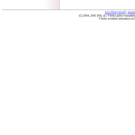
NÁVŠTEVNOSŤ
|
INZE
(C) 2004, 2005 DSL.sk | Všetky práva vyhradené
Všetky uvedené informácie sú b