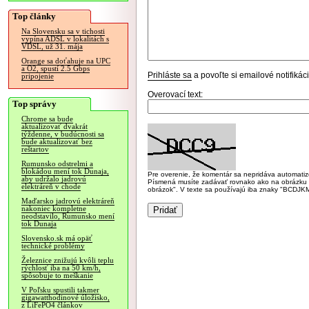
Top články
Na Slovensku sa v tichosti
vypína ADSL v lokalitách s
VDSL, už 31. mája
Orange sa doťahuje na UPC
a O2, spustí 2.5 Gbps
Prihláste sa
a povoľte si emailové notifiká
pripojenie
Overovací text:
Top správy
Chrome sa bude
aktualizovať dvakrát
týždenne, v budúcnosti sa
bude aktualizovať bez
reštartov
Rumunsko odstrelmi a
blokádou mení tok Dunaja,
Pre overenie, že komentár sa nepridáva automatizov
aby udržalo jadrovú
Písmená musíte zadávať rovnako ako na obrázku veľk
elektráreň v chode
obrázok". V texte sa používajú iba znaky "BC
Maďarsko jadrovú elektráreň
nakoniec kompletne
neodstavilo, Rumunsko mení
tok Dunaja
Slovensko.sk má opäť
technické problémy
Železnice znižujú kvôli teplu
rýchlosť iba na 50 km/h,
spôsobuje to meškanie
V Poľsku spustili takmer
gigawatthodinové úložisko,
z LiFePO4 článkov