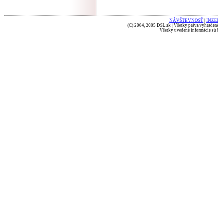
NÁVŠTEVNOSŤ
|
INZE
(C) 2004, 2005 DSL.sk | Všetky práva vyhradené
Všetky uvedené informácie sú b