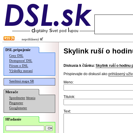
neprihlásený
Skylink ruší o hodi
DSL pripojenie
Ceny DSL
Dostupnosť DSL
Diskusia k článku:
Skylink ruší o hodinu
Fórum o DSL
Výsledky meraní
Prispievajte do diskusií ako
prihlásený užív
Satelitná mapa SR
Meno:
Merače
Titulok:
Speedmeter
Merania
Pingmeter
Googlemeter
Text:
Hľadanie