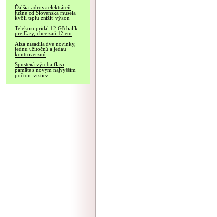
Ďalšia jadrová elektráreň
južne od Slovenska musela
kvôli teplu znížiť výkon
Telekom pridal 12 GB balík
pre Easy, chce zaň 12 eur
Alza nasadila dve novinky,
jednu užitočnú a jednu
kontroverznú
Spustená výroba flash
pamäte s novým najvyšším
počtom vrstiev