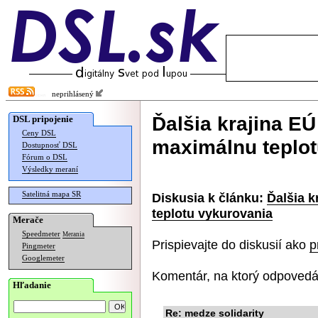
neprihlásený
Ďalšia krajina E
DSL pripojenie
Ceny DSL
maximálnu teplot
Dostupnosť DSL
Fórum o DSL
Výsledky meraní
Satelitná mapa SR
Diskusia k článku:
Ďalšia 
teplotu vykurovania
Merače
Speedmeter
Merania
Prispievajte do diskusií ako
p
Pingmeter
Googlemeter
Komentár, na ktorý odpovedá
Hľadanie
Re: medze solidarity