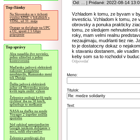
Od: ... | Pridané: 2022-08-14 13:
Top články
Vzhladom k tomu, ze byvam v by
Na Slovensku sa v tichosti
vypína ADSL v lokalitách s
investiciu. Vzhladom k tomu, ze v
VDSL, už 31. mája
obrovsky a ponuka prakticky ziad
Orange sa doťahuje na UPC
tomu, ze sledujem nehnutelnosti 
a O2, spustí 2.5 Gbps
roky, mam velmi realnu predstav
pripojenie
nezaujimaju, mudrlanti tiez nie. 
to je dostatocny dokaz o nejako
Top správy
k stavaniu dostanem, ale vsadim 
Alza nasadila dve novinky,
keby som sa to rozhodol v buducn
jednu užitočnú a jednu
kontroverznú
Odpovedať
Maďarsko jadrovú elektráreň
nakoniec kompletne
neodstavilo, Rumunsko mení
Meno:
tok Dunaja
Ďalšia jadrová elektráreň
južne od Slovenska musela
Titulok:
kvôli teplu znížiť výkon
Železnice znižujú kvôli teplu
rýchlosť iba na 50 km/h,
spôsobuje to meškanie
Text:
NASA na diaľku na sonde
Voyager 2 úspešne znížila
spotrebu
Súd zakázal samojazdiacim
Google taxíkom dobíjanie v
noci, rušili obyvateľov
Železnice predávajú dve