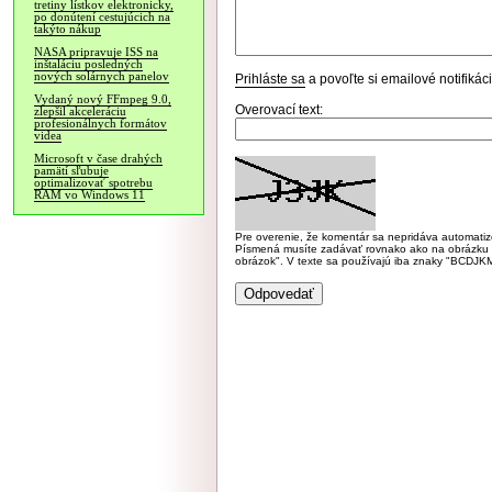
tretiny lístkov elektronicky,
po donútení cestujúcich na
takýto nákup
NASA pripravuje ISS na
inštaláciu posledných
nových solárnych panelov
Prihláste sa
a povoľte si emailové notifiká
Vydaný nový FFmpeg 9.0,
Overovací text:
zlepšil akceleráciu
profesionálnych formátov
videa
Microsoft v čase drahých
pamätí sľubuje
optimalizovať spotrebu
RAM vo Windows 11
Pre overenie, že komentár sa nepridáva automatizov
Písmená musíte zadávať rovnako ako na obrázku veľk
obrázok". V texte sa používajú iba znaky "BC