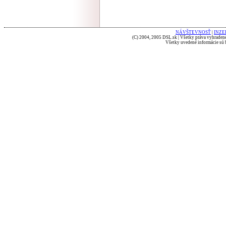
NÁVŠTEVNOSŤ
|
INZE
(C) 2004, 2005 DSL.sk | Všetky práva vyhradené
Všetky uvedené informácie sú b