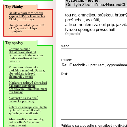
vysávám, - levne!
Od: Lyta ZkrachZneuzNasranáChu
Top články
Na Slovensku sa v tichosti
tou najjemnejšou brúskou, brúsn
vypína ADSL v lokalitách s
prešuchat, vyleštit,
VDSL, už 31. mája
a fixcementem zalepit príp. jazvičk
Orange sa doťahuje na UPC
a O2, spustí 2.5 Gbps
tvrdou špongiou prešuchat!
pripojenie
Odpovedať
Top správy
Meno:
Chrome sa bude
aktualizovať dvakrát
týždenne, v budúcnosti sa
bude aktualizovať bez
Titulok:
reštartov
Rumunsko odstrelmi a
blokádou mení tok Dunaja,
aby udržalo jadrovú
Text:
elektráreň v chode
Maďarsko jadrovú elektráreň
nakoniec kompletne
neodstavilo, Rumunsko mení
tok Dunaja
Slovensko.sk má opäť
technické problémy
Železnice znižujú kvôli teplu
rýchlosť iba na 50 km/h,
spôsobuje to meškanie
Alza nasadila dve novinky,
jednu užitočnú a jednu
Prihláste sa
a povoľte si emailové notifiká
kontroverznú