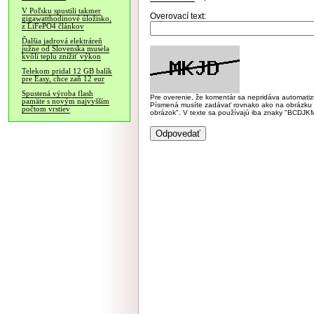
V Poľsku spustili takmer
Overovací text:
gigawatthodinové úložisko,
z LiFePO4 článkov
Ďalšia jadrová elektráreň
južne od Slovenska musela
kvôli teplu znížiť výkon
Telekom pridal 12 GB balík
pre Easy, chce zaň 12 eur
Spustená výroba flash
Pre overenie, že komentár sa nepridáva automatizov
pamäte s novým najvyšším
Písmená musíte zadávať rovnako ako na obrázku veľk
počtom vrstiev
obrázok". V texte sa používajú iba znaky "BC