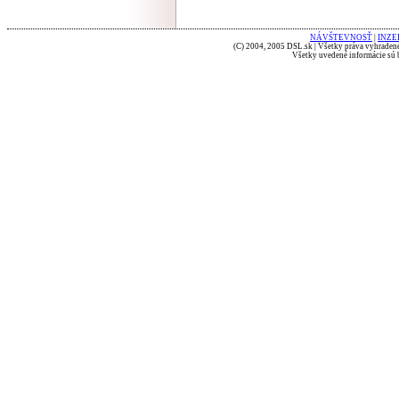
NÁVŠTEVNOSŤ
|
INZE
(C) 2004, 2005 DSL.sk | Všetky práva vyhradené
Všetky uvedené informácie sú b