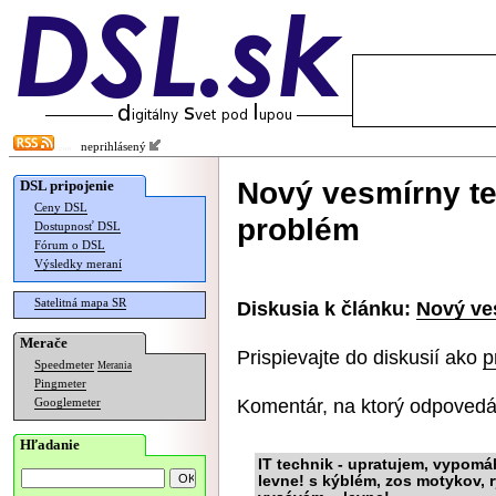
neprihlásený
Nový vesmírny te
DSL pripojenie
Ceny DSL
problém
Dostupnosť DSL
Fórum o DSL
Výsledky meraní
Satelitná mapa SR
Diskusia k článku:
Nový ve
Merače
Prispievajte do diskusií ako
p
Speedmeter
Merania
Pingmeter
Komentár, na ktorý odpovedá
Googlemeter
Hľadanie
IT technik - upratujem, vypom
levne! s kýblém, zos motykov, 