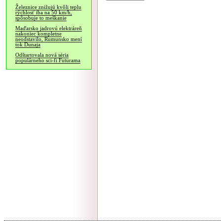
Železnice znižujú kvôli teplu
rýchlosť iba na 50 km/h,
spôsobuje to meškanie
Maďarsko jadrovú elektráreň
nakoniec kompletne
neodstavilo, Rumunsko mení
tok Dunaja
Odštartovala nová séria
populárneho sci-fi Futurama