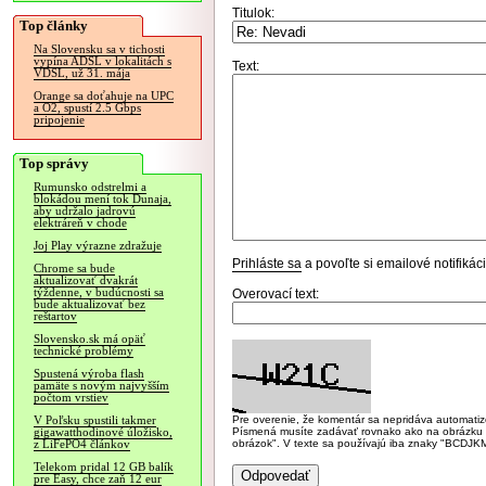
Titulok:
Top články
Na Slovensku sa v tichosti
vypína ADSL v lokalitách s
Text:
VDSL, už 31. mája
Orange sa doťahuje na UPC
a O2, spustí 2.5 Gbps
pripojenie
Top správy
Rumunsko odstrelmi a
blokádou mení tok Dunaja,
aby udržalo jadrovú
elektráreň v chode
Joj Play výrazne zdražuje
Prihláste sa
a povoľte si emailové notifiká
Chrome sa bude
aktualizovať dvakrát
týždenne, v budúcnosti sa
Overovací text:
bude aktualizovať bez
reštartov
Slovensko.sk má opäť
technické problémy
Spustená výroba flash
pamäte s novým najvyšším
počtom vrstiev
Pre overenie, že komentár sa nepridáva automatizov
V Poľsku spustili takmer
Písmená musíte zadávať rovnako ako na obrázku veľk
gigawatthodinové úložisko,
obrázok". V texte sa používajú iba znaky "BC
z LiFePO4 článkov
Telekom pridal 12 GB balík
pre Easy, chce zaň 12 eur