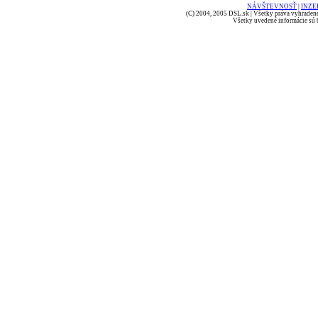
NÁVŠTEVNOSŤ
|
INZE
(C) 2004, 2005 DSL.sk | Všetky práva vyhradené
Všetky uvedené informácie sú b