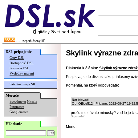
neprihlásený
Skylink výrazne zdr
DSL pripojenie
Ceny DSL
Dostupnosť DSL
Diskusia k článku:
Skylink výrazne zdraž
Fórum o DSL
Výsledky meraní
Prispievajte do diskusií ako
prihlásený užív
Satelitná mapa SR
Komentár, na ktorý odpovedáte:
Merače
Re: Nevadi
Speedmeter
Merania
Od: Office512 | Pridané: 2022-09-27 19:52:
Pingmeter
Googlemeter
prečo mu dávate mínusky? veď to je čist
Odpovedať
Hľadanie
Meno: