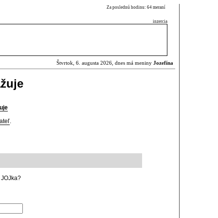
Za poslednú hodinu: 64 meraní
inzercia
Štvrtok, 6. augusta 2026, dnes má meniny
Jozefína
ažuje
uje
ateľ
.
o JOJka?