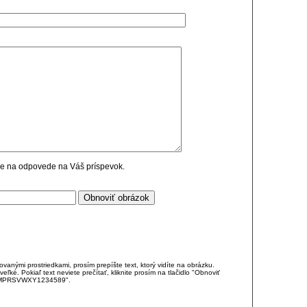
cie na odpovede na Váš príspevok.
anými prostriedkami, prosím prepíšte text, ktorý vidíte na obrázku.
é. Pokiaľ text neviete prečítať, kliknite prosím na tlačidlo "Obnoviť
DJKMPRSVWXY1234589".