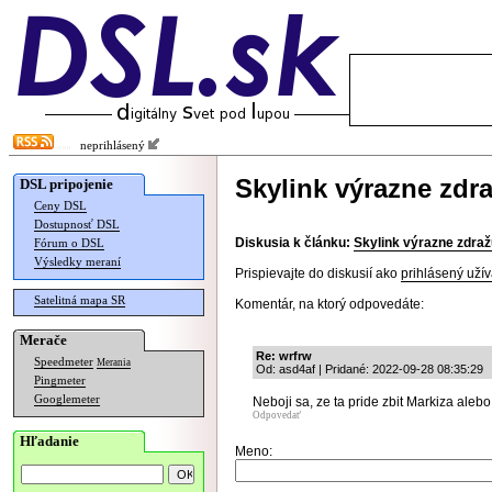
neprihlásený
Skylink výrazne zdr
DSL pripojenie
Ceny DSL
Dostupnosť DSL
Diskusia k článku:
Skylink výrazne zdraž
Fórum o DSL
Výsledky meraní
Prispievajte do diskusií ako
prihlásený užív
Satelitná mapa SR
Komentár, na ktorý odpovedáte:
Merače
Re: wrfrw
Speedmeter
Merania
Od: asd4af | Pridané: 2022-09-28 08:35:29
Pingmeter
Googlemeter
Neboji sa, ze ta pride zbit Markiza aleb
Odpovedať
Hľadanie
Meno: