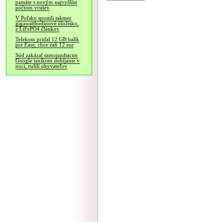
pamäte s novým najvyšším
počtom vrstiev
V Poľsku spustili takmer
gigawatthodinové úložisko,
z LiFePO4 článkov
Telekom pridal 12 GB balík
pre Easy, chce zaň 12 eur
Súd zakázal samojazdiacim
Google taxíkom dobíjanie v
noci, rušili obyvateľov