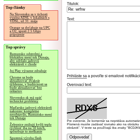
Titulok:
Top články
Na Slovensku sa v tichosti
vypína ADSL v lokalitách s
Text:
VDSL, už 31. mája
Orange sa doťahuje na UPC
a O2, spustí 2.5 Gbps
pripojenie
Top správy
Rumunsko odstrelmi a
blokádou mení tok Dunaja,
aby udržalo jadrovú
elektráreň v chode
Joj Play výrazne zdražuje
Prihláste sa
a povoľte si emailové notifiká
Chrome sa bude
aktualizovať dvakrát
týždenne, v budúcnosti sa
Overovací text:
bude aktualizovať bez
reštartov
Slovensko.sk má opäť
technické problémy
Maďarsko jadrovú elektráreň
nakoniec kompletne
neodstavilo, Rumunsko mení
tok Dunaja
Pre overenie, že komentár sa nepridáva automatizov
Písmená musíte zadávať rovnako ako na obrázku veľk
Železnice znižujú kvôli teplu
obrázok". V texte sa používajú iba znaky "BC
rýchlosť iba na 50 km/h,
spôsobuje to meškanie
Spustená výroba flash