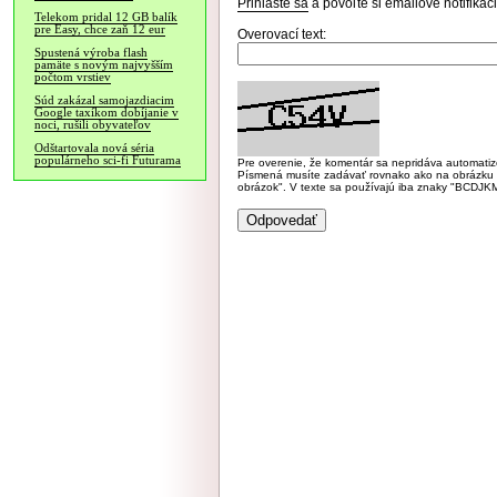
Prihláste sa
a povoľte si emailové notifiká
Telekom pridal 12 GB balík
pre Easy, chce zaň 12 eur
Overovací text:
Spustená výroba flash
pamäte s novým najvyšším
počtom vrstiev
Súd zakázal samojazdiacim
Google taxíkom dobíjanie v
noci, rušili obyvateľov
Odštartovala nová séria
populárneho sci-fi Futurama
Pre overenie, že komentár sa nepridáva automatizov
Písmená musíte zadávať rovnako ako na obrázku veľk
obrázok". V texte sa používajú iba znaky "BC