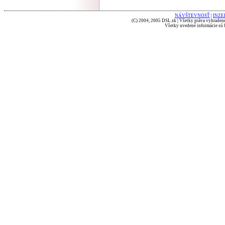
NÁVŠTEVNOSŤ
|
INZE
(C) 2004, 2005 DSL.sk | Všetky práva vyhradené
Všetky uvedené informácie sú b