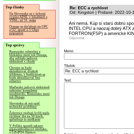
Top články
Re: ECC a rychlost
Od: Kingston | Pridané: 2022-10-
Na Slovensku sa v tichosti
vypína ADSL v lokalitách s
VDSL, už 31. mája
Ani nemá. Kúp si starú dobrú spo
Orange sa doťahuje na UPC
INTEL CPU a naozaj dobrý ATX zd
a O2, spustí 2.5 Gbps
FORTRON(FSP) a americké KI
pripojenie
Odpovedať
Top správy
Meno:
Rumunsko odstrelmi a
blokádou mení tok Dunaja,
aby udržalo jadrovú
elektráreň v chode
Titulok:
Chrome sa bude
aktualizovať dvakrát
týždenne, v budúcnosti sa
bude aktualizovať bez
Text:
reštartov
Maďarsko jadrovú elektráreň
nakoniec kompletne
neodstavilo, Rumunsko mení
tok Dunaja
Slovensko.sk má opäť
technické problémy
Železnice znižujú kvôli teplu
rýchlosť iba na 50 km/h,
spôsobuje to meškanie
V Poľsku spustili takmer
gigawatthodinové úložisko,
z LiFePO4 článkov