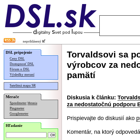
neprihlásený
Torvaldsovi sa po
DSL pripojenie
Ceny DSL
výrobcov za ned
Dostupnosť DSL
Fórum o DSL
pamätí
Výsledky meraní
Satelitná mapa SR
Diskusia k článku:
Torvalds
Merače
za nedostatočnú podporu 
Speedmeter
Merania
Pingmeter
Googlemeter
Prispievajte do diskusií ako
p
Hľadanie
Komentár, na ktorý odpovedá