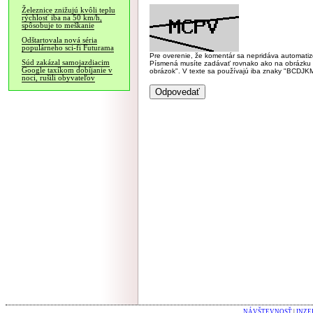
Železnice znižujú kvôli teplu
rýchlosť iba na 50 km/h,
spôsobuje to meškanie
Odštartovala nová séria
populárneho sci-fi Futurama
Pre overenie, že komentár sa nepridáva automatizov
Súd zakázal samojazdiacim
Písmená musíte zadávať rovnako ako na obrázku veľk
Google taxíkom dobíjanie v
obrázok". V texte sa používajú iba znaky "BC
noci, rušili obyvateľov
NÁVŠTEVNOSŤ
|
INZE