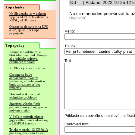
Od: ... | Pridané: 2022-10-25 12:
Top články
No cize nebudes potrebovat tu uz
Na Slovensku sa v tichosti
vypína ADSL v lokalitách s
Odpovedať
VDSL, už 31. mája
Orange sa doťahuje na UPC
a O2, spustí 2.5 Gbps
Meno:
pripojenie
Top správy
Titulok:
Rumunsko odstrelmi a
blokádou mení tok Dunaja,
aby udržalo jadrovú
Text:
elektráreň v chode
Joj Play výrazne zdražuje
Chrome sa bude
aktualizovať dvakrát
týždenne, v budúcnosti sa
bude aktualizovať bez
reštartov
Slovensko.sk má opäť
technické problémy
Spustená výroba flash
pamäte s novým najvyšším
počtom vrstiev
Prihláste sa
a povoľte si emailové notifiká
V Poľsku spustili takmer
gigawatthodinové úložisko,
z LiFePO4 článkov
Overovací text:
Telekom pridal 12 GB balík
pre Easy, chce zaň 12 eur