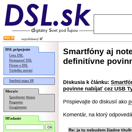
neprihlásený
Smartfóny aj not
DSL pripojenie
Ceny DSL
definitívne povi
Dostupnosť DSL
Fórum o DSL
Výsledky meraní
Satelitná mapa SR
Diskusia k článku:
Smartfón
povinne nabíjať cez USB T
Merače
Speedmeter
Merania
Prispievajte do diskusií ako
p
Pingmeter
Googlemeter
Komentár, na ktorý odpovedá
Hľadanie
Re: ja tu nebudem žiadne titulk