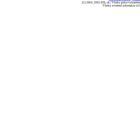
(C) 2004, 2005 DSL.sk | Všetky práva vyhradené
Všetky uvedené informácie sú b