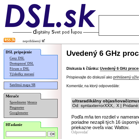
neprihlásený
Uvedený 6 GHz proc
DSL pripojenie
Ceny DSL
Dostupnosť DSL
Diskusia k článku:
Uvedený 6 GHz proce
Fórum o DSL
Výsledky meraní
Prispievajte do diskusií ako
prihlásený užív
Satelitná mapa SR
Komentár, na ktorý odpovedáte:
Merače
ultraradikálny objasňovačizmu
Speedmeter
Merania
Od: syntaxterrorXXX,. X | Pridan
Pingmeter
Googlemeter
Podľa mňa ten rozdiel v nameran
poriadne nezapli tých 16 úsporných
Hľadanie
priekazne oveľa viac Wattov.
Odpovedať