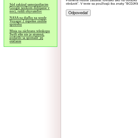
Písmená musíte zadávať rovnako ako na obrázku veľk
obrázok". V texte sa používajú iba znaky "BC
Súd zakázal samojazdiacim
Google taxíkom dobíjanie v
noci, rušili obyvateľov
NASA na diaľku na sonde
Voyager 2 úspešne znížila
spotrebu
Misia na záchranu teleskopu
Swift ešte nie je stratená,
podarilo sa spomaliť jej
otáčanie