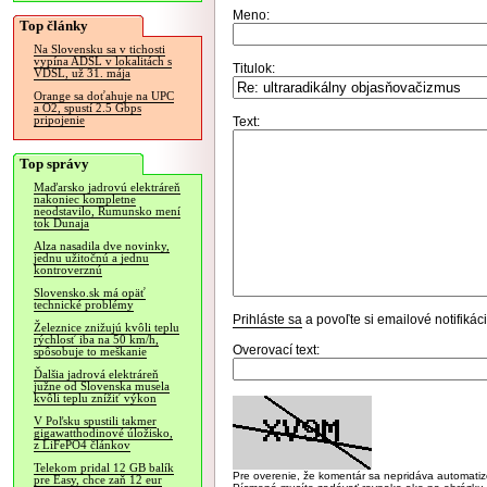
Meno:
Top články
Na Slovensku sa v tichosti
vypína ADSL v lokalitách s
Titulok:
VDSL, už 31. mája
Orange sa doťahuje na UPC
a O2, spustí 2.5 Gbps
pripojenie
Text:
Top správy
Maďarsko jadrovú elektráreň
nakoniec kompletne
neodstavilo, Rumunsko mení
tok Dunaja
Alza nasadila dve novinky,
jednu užitočnú a jednu
kontroverznú
Slovensko.sk má opäť
technické problémy
Prihláste sa
a povoľte si emailové notifiká
Železnice znižujú kvôli teplu
rýchlosť iba na 50 km/h,
Overovací text:
spôsobuje to meškanie
Ďalšia jadrová elektráreň
južne od Slovenska musela
kvôli teplu znížiť výkon
V Poľsku spustili takmer
gigawatthodinové úložisko,
z LiFePO4 článkov
Telekom pridal 12 GB balík
Pre overenie, že komentár sa nepridáva automatizov
pre Easy, chce zaň 12 eur