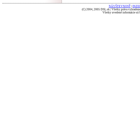
NÁVŠTEVNOSŤ
|
INZE
(C) 2004, 2005 DSL.sk | Všetky práva vyhradené
Všetky uvedené informácie sú b