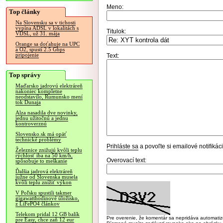
Meno:
Top články
Na Slovensku sa v tichosti
vypína ADSL v lokalitách s
Titulok:
VDSL, už 31. mája
Orange sa doťahuje na UPC
a O2, spustí 2.5 Gbps
pripojenie
Text:
Top správy
Maďarsko jadrovú elektráreň
nakoniec kompletne
neodstavilo, Rumunsko mení
tok Dunaja
Alza nasadila dve novinky,
jednu užitočnú a jednu
kontroverznú
Slovensko.sk má opäť
technické problémy
Prihláste sa
a povoľte si emailové notifiká
Železnice znižujú kvôli teplu
rýchlosť iba na 50 km/h,
Overovací text:
spôsobuje to meškanie
Ďalšia jadrová elektráreň
južne od Slovenska musela
kvôli teplu znížiť výkon
V Poľsku spustili takmer
gigawatthodinové úložisko,
z LiFePO4 článkov
Telekom pridal 12 GB balík
Pre overenie, že komentár sa nepridáva automatizov
pre Easy, chce zaň 12 eur