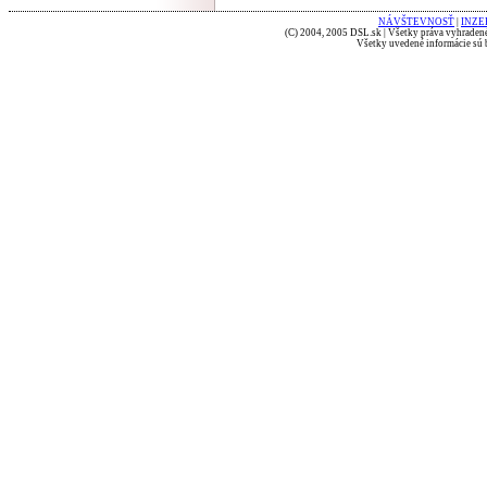
NÁVŠTEVNOSŤ
|
INZE
(C) 2004, 2005 DSL.sk | Všetky práva vyhradené
Všetky uvedené informácie sú b