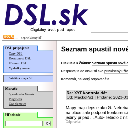
neprihlásený
Seznam spustil nov
DSL pripojenie
Ceny DSL
Dostupnosť DSL
Diskusia k článku:
Seznam spustil nové 
Fórum o DSL
Výsledky meraní
Prispievajte do diskusií ako
prihlásený užív
Satelitná mapa SR
Komentár, na ktorý odpovedáte:
Merače
Re: XYT kontrola dát
Speedmeter
Merania
Od: MackoPu1 | Pridané: 2023-03
Pingmeter
Googlemeter
Mapy maju lepsie ako G. Netreba
na blbosti ale podporit konkuren
Hľadanie
jediny pripad ... Auto- lietadlo z ni
Odpovedať