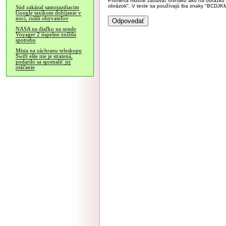
Písmená musíte zadávať rovnako ako na obrázku veľk
obrázok". V texte sa používajú iba znaky "BC
Súd zakázal samojazdiacim
Google taxíkom dobíjanie v
noci, rušili obyvateľov
NASA na diaľku na sonde
Voyager 2 úspešne znížila
spotrebu
Misia na záchranu teleskopu
Swift ešte nie je stratená,
podarilo sa spomaliť jej
otáčanie