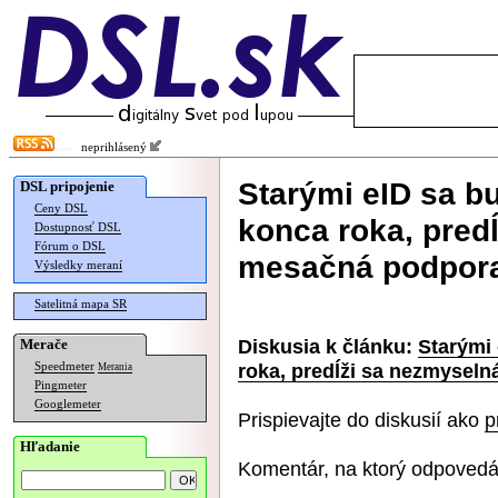
neprihlásený
Starými eID sa b
DSL pripojenie
Ceny DSL
konca roka, predĺ
Dostupnosť DSL
Fórum o DSL
mesačná podpor
Výsledky meraní
Satelitná mapa SR
Diskusia k článku:
Starými
Merače
roka, predĺži sa nezmysel
Speedmeter
Merania
Pingmeter
Googlemeter
Prispievajte do diskusií ako
p
Hľadanie
Komentár, na ktorý odpovedá