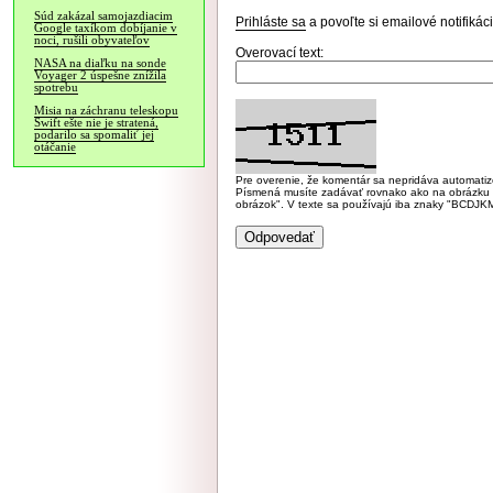
Súd zakázal samojazdiacim
Prihláste sa
a povoľte si emailové notifiká
Google taxíkom dobíjanie v
noci, rušili obyvateľov
Overovací text:
NASA na diaľku na sonde
Voyager 2 úspešne znížila
spotrebu
Misia na záchranu teleskopu
Swift ešte nie je stratená,
podarilo sa spomaliť jej
otáčanie
Pre overenie, že komentár sa nepridáva automatizov
Písmená musíte zadávať rovnako ako na obrázku veľk
obrázok". V texte sa používajú iba znaky "BC