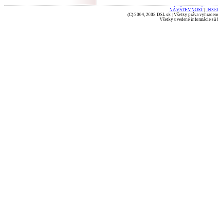
NÁVŠTEVNOSŤ
|
INZE
(C) 2004, 2005 DSL.sk | Všetky práva vyhradené
Všetky uvedené informácie sú b