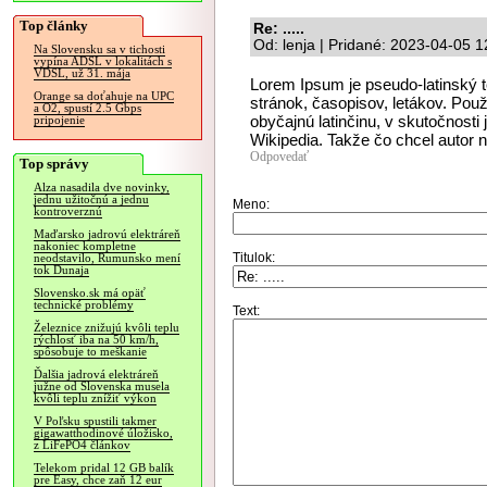
Top články
Re: .....
Od: lenja | Pridané: 2023-04-05 1
Na Slovensku sa v tichosti
vypína ADSL v lokalitách s
VDSL, už 31. mája
Lorem Ipsum je pseudo-latinský te
Orange sa doťahuje na UPC
stránok, časopisov, letákov. Použ
a O2, spustí 2.5 Gbps
obyčajnú latinčinu, v skutočnosti
pripojenie
Wikipedia. Takže čo chcel autor 
Odpovedať
Top správy
Alza nasadila dve novinky,
jednu užitočnú a jednu
Meno:
kontroverznú
Maďarsko jadrovú elektráreň
nakoniec kompletne
Titulok:
neodstavilo, Rumunsko mení
tok Dunaja
Slovensko.sk má opäť
technické problémy
Text:
Železnice znižujú kvôli teplu
rýchlosť iba na 50 km/h,
spôsobuje to meškanie
Ďalšia jadrová elektráreň
južne od Slovenska musela
kvôli teplu znížiť výkon
V Poľsku spustili takmer
gigawatthodinové úložisko,
z LiFePO4 článkov
Telekom pridal 12 GB balík
pre Easy, chce zaň 12 eur