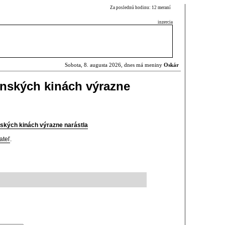
Za poslednú hodinu: 12 meraní
inzercia
Sobota, 8. augusta 2026, dnes má meniny
Oskár
enských kinách výrazne
ských kinách výrazne narástla
ateľ
.