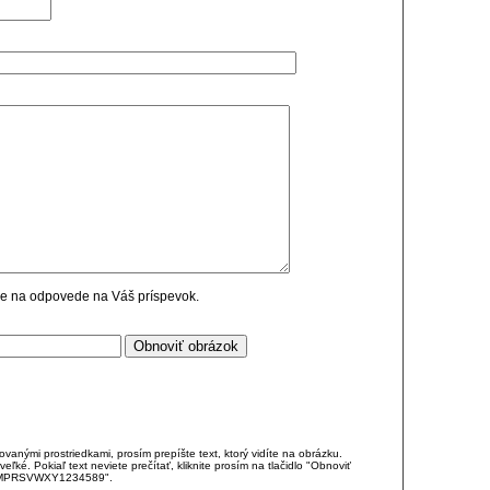
cie na odpovede na Váš príspevok.
anými prostriedkami, prosím prepíšte text, ktorý vidíte na obrázku.
é. Pokiaľ text neviete prečítať, kliknite prosím na tlačidlo "Obnoviť
DJKMPRSVWXY1234589".