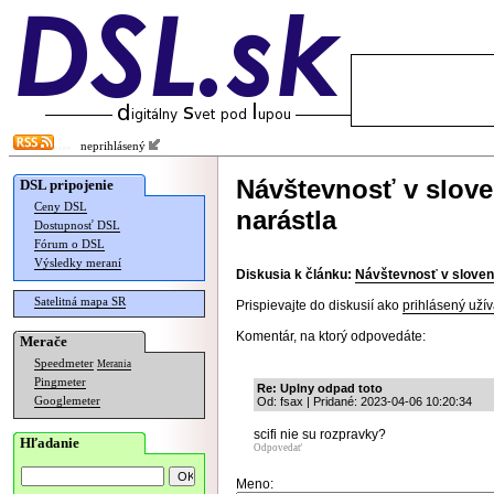
neprihlásený
Návštevnosť v slov
DSL pripojenie
Ceny DSL
narástla
Dostupnosť DSL
Fórum o DSL
Výsledky meraní
Diskusia k článku:
Návštevnosť v sloven
Satelitná mapa SR
Prispievajte do diskusií ako
prihlásený užív
Komentár, na ktorý odpovedáte:
Merače
Speedmeter
Merania
Pingmeter
Re: Uplny odpad toto
Googlemeter
Od: fsax | Pridané: 2023-04-06 10:20:34
scifi nie su rozpravky?
Hľadanie
Odpovedať
Meno: