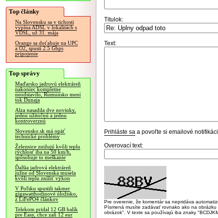
Top články
Titulok:
Na Slovensku sa v tichosti
vypína ADSL v lokalitách s
VDSL, už 31. mája
Text:
Orange sa doťahuje na UPC
a O2, spustí 2.5 Gbps
pripojenie
Top správy
Maďarsko jadrovú elektráreň
nakoniec kompletne
neodstavilo, Rumunsko mení
tok Dunaja
Alza nasadila dve novinky,
jednu užitočnú a jednu
kontroverznú
Slovensko.sk má opäť
Prihláste sa
a povoľte si emailové notifiká
technické problémy
Overovací text:
Železnice znižujú kvôli teplu
rýchlosť iba na 50 km/h,
spôsobuje to meškanie
Ďalšia jadrová elektráreň
južne od Slovenska musela
kvôli teplu znížiť výkon
V Poľsku spustili takmer
gigawatthodinové úložisko,
z LiFePO4 článkov
Pre overenie, že komentár sa nepridáva automatizov
Písmená musíte zadávať rovnako ako na obrázku veľk
Telekom pridal 12 GB balík
obrázok". V texte sa používajú iba znaky "BC
pre Easy, chce zaň 12 eur