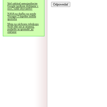
Súd zakázal samojazdiacim
Google taxíkom dobíjanie v
noci, rušili obyvateľov
NASA na diaľku na sonde
Voyager 2 úspešne znížila
spotrebu
Misia na záchranu teleskopu
Swift ešte nie je stratená,
podarilo sa spomaliť jej
otáčanie