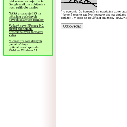
Súd zakázal samojazdiacim
Google taxíkom dobíjanie v
noci, rušili obyvateľov
Pre overenie, že komentár sa nepridáva automatizov
NASA pripravuje ISS na
Písmená musíte zadávať rovnako ako na obrázku veľk
inštaláciu posledných
obrázok". V texte sa používajú iba znaky "BC
nových solárnych panelov
Vydaný nový FFmpeg 9.0,
zlepšil akceleráciu
profesionálnych formátov
videa
Microsoft v čase drahých
pamätí sľubuje
optimalizovať spotrebu
RAM vo Windows 11