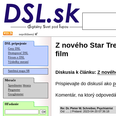
neprihlásený
Z nového Star Tr
DSL pripojenie
Ceny DSL
film
Dostupnosť DSL
Fórum o DSL
Výsledky meraní
Satelitná mapa SR
Diskusia k článku:
Z nového
Merače
Prispievajte do diskusií ako
p
Speedmeter
Merania
Pingmeter
Komentár, na ktorý odpovedá
Googlemeter
Hľadanie
Re: Dr. Pieter W. Schreiber, Psychiatrist
Od: ..... | Pridané: 2023-04-20 07:36:18