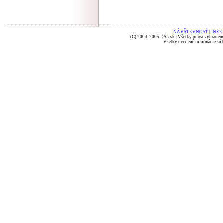
NÁVŠTEVNOSŤ
|
INZE
(C) 2004, 2005 DSL.sk | Všetky práva vyhradené
Všetky uvedené informácie sú b