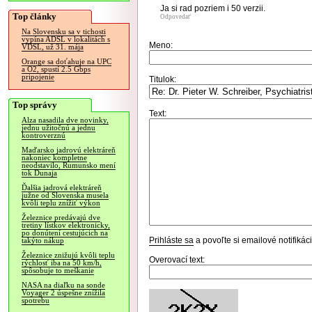
Ja si rad pozriem i 50 verzii.
Top články
Odpovedať
Na Slovensku sa v tichosti
vypína ADSL v lokalitách s
Meno:
VDSL, už 31. mája
Orange sa doťahuje na UPC
a O2, spustí 2.5 Gbps
pripojenie
Titulok:
Top správy
Text:
Alza nasadila dve novinky,
jednu užitočnú a jednu
kontroverznú
Maďarsko jadrovú elektráreň
nakoniec kompletne
neodstavilo, Rumunsko mení
tok Dunaja
Ďalšia jadrová elektráreň
južne od Slovenska musela
kvôli teplu znížiť výkon
Železnice predávajú dve
tretiny lístkov elektronicky,
po donútení cestujúcich na
Prihláste sa
a povoľte si emailové notifiká
takýto nákup
Železnice znižujú kvôli teplu
Overovací text:
rýchlosť iba na 50 km/h,
spôsobuje to meškanie
NASA na diaľku na sonde
Voyager 2 úspešne znížila
spotrebu