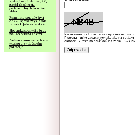
Vydaný nový FFmpeg 9.0,
zlepšil akceleráciu
profesionálnych formátov
videa
Rumunsko potopilo štyri
člny a úspešne zvýšilo tok
Dunaja k jadrovej elektrárni
Slovenská sporiteľňa bude
mať cez víkend odstávku
Pre overenie, že komentár sa nepridáva automatizov
Písmená musíte zadávať rovnako ako na obrázku veľk
Záchrana misie na záchranu
obrázok". V texte sa používajú iba znaky "BC
teleskopu Swift úspešne
pokračuje