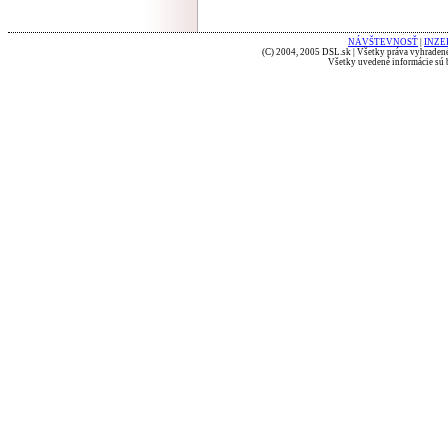
NÁVŠTEVNOSŤ
|
INZE
(C) 2004, 2005 DSL.sk | Všetky práva vyhradené
Všetky uvedené informácie sú b