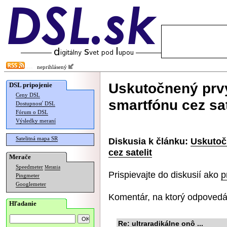
neprihlásený
Uskutočnený prv
DSL pripojenie
Ceny DSL
smartfónu cez sat
Dostupnosť DSL
Fórum o DSL
Výsledky meraní
Satelitná mapa SR
Diskusia k článku:
Uskutoč
cez satelit
Merače
Speedmeter
Merania
Prispievajte do diskusií ako
p
Pingmeter
Googlemeter
Komentár, na ktorý odpovedá
Hľadanie
Re: ultraradikálne onô ...