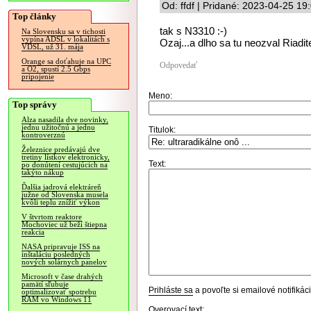
Od: ffdf | Pridané: 2023-04-25 19
Top články
tak s N3310 :-)
Na Slovensku sa v tichosti
vypína ADSL v lokalitách s
Ozaj...a dlho sa tu neozval Riadit
VDSL, už 31. mája
Orange sa doťahuje na UPC
Odpovedať
a O2, spustí 2.5 Gbps
pripojenie
Meno:
Top správy
Alza nasadila dve novinky,
jednu užitočnú a jednu
Titulok:
kontroverznú
Železnice predávajú dve
tretiny lístkov elektronicky,
Text:
po donútení cestujúcich na
takýto nákup
Ďalšia jadrová elektráreň
južne od Slovenska musela
kvôli teplu znížiť výkon
V štvrtom reaktore
Mochoviec už beží štiepna
reakcia
NASA pripravuje ISS na
inštaláciu posledných
nových solárnych panelov
Microsoft v čase drahých
pamätí sľubuje
Prihláste sa
a povoľte si emailové notifiká
optimalizovať spotrebu
RAM vo Windows 11
Overovací text: