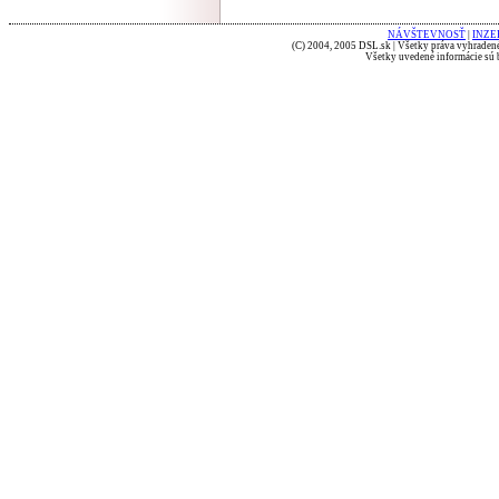
NÁVŠTEVNOSŤ
|
INZE
(C) 2004, 2005 DSL.sk | Všetky práva vyhradené
Všetky uvedené informácie sú b