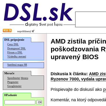
neprihlásený
AMD zistila príči
DSL pripojenie
Ceny DSL
poškodzovania R
Dostupnosť DSL
Fórum o DSL
upravený BIOS
Výsledky meraní
Satelitná mapa SR
Diskusia k článku:
AMD zist
Merače
Ryzenov 7000, vydala upr
Speedmeter
Merania
Pingmeter
Googlemeter
Prispievajte do diskusií ako
p
Hľadanie
Komentár, na ktorý odpovedá