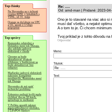
Top články
Re: .....
Od: amd-man | Pridané: 2023-04-
Na Slovensku sa v tichosti
vypína ADSL v lokalitách s
VDSL, už 31. mája
Ono je to stavané na viac ako si
Orange sa doťahuje na UPC
musí dať všetko, a nejaké optimum
a O2, spustí 2.5 Gbps
A o tom to je. Či chcem minimu
pripojenie
Tvoj príklad je z tohto dôvodu na 
Top správy
Odpovedať
Rumunsko odstrelmi a
blokádou mení tok Dunaja,
aby udržalo jadrovú
Meno:
elektráreň v chode
Chrome sa bude
aktualizovať dvakrát
týždenne, v budúcnosti sa
Titulok:
bude aktualizovať bez
reštartov
Maďarsko jadrovú elektráreň
Text:
nakoniec kompletne
neodstavilo, Rumunsko mení
tok Dunaja
Slovensko.sk má opäť
technické problémy
Železnice znižujú kvôli teplu
rýchlosť iba na 50 km/h,
spôsobuje to meškanie
V Poľsku spustili takmer
gigawatthodinové úložisko,
z LiFePO4 článkov