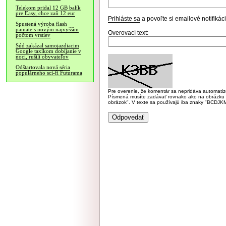
Telekom pridal 12 GB balík
pre Easy, chce zaň 12 eur
Prihláste sa
a povoľte si emailové notifiká
Spustená výroba flash
pamäte s novým najvyšším
Overovací text:
počtom vrstiev
Súd zakázal samojazdiacim
Google taxíkom dobíjanie v
noci, rušili obyvateľov
Odštartovala nová séria
populárneho sci-fi Futurama
Pre overenie, že komentár sa nepridáva automatizov
Písmená musíte zadávať rovnako ako na obrázku veľk
obrázok". V texte sa používajú iba znaky "BC