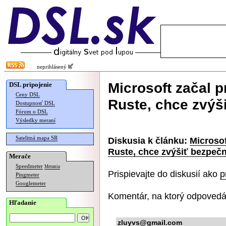
neprihlásený
Microsoft začal 
DSL pripojenie
Ceny DSL
Ruste, chce zvýš
Dostupnosť DSL
Fórum o DSL
Výsledky meraní
Satelitná mapa SR
Diskusia k článku:
Microsof
Ruste, chce zvýšiť bezpeč
Merače
Speedmeter
Merania
Prispievajte do diskusií ako
p
Pingmeter
Googlemeter
Komentár, na ktorý odpovedá
Hľadanie
zluyvs@gmail.com