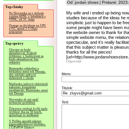
Od: jordan shoes | Pridané: 2023
Top články
My wife and i ended up being now
Na Slovensku sa v tichosti
vypína ADSL v lokalitách s
studies because of the ideas he m
VDSL, už 31. mája
simplistic just to happen to be fr
Orange sa doťahuje na UPC
some people might have been ma
a O2, spustí 2.5 Gbps
the website owner to thank for tha
pripojenie
simple website menu, the relationsh
spectacular, and it's really facilit
Top správy
that this subject matter is pleasur
Chrome sa bude
thanks for all the pieces!
aktualizovať dvakrát
týždenne, v budúcnosti sa
[url=http://www.jordanshoesstore.
bude aktualizovať bez
Odpovedať
reštartov
Rumunsko odstrelmi a
blokádou mení tok Dunaja,
Meno:
aby udržalo jadrovú
elektráreň v chode
Maďarsko jadrovú elektráreň
nakoniec kompletne
Titulok:
neodstavilo, Rumunsko mení
tok Dunaja
Slovensko.sk má opäť
Text:
technické problémy
Železnice znižujú kvôli teplu
rýchlosť iba na 50 km/h,
spôsobuje to meškanie
V Poľsku spustili takmer
gigawatthodinové úložisko,
z LiFePO4 článkov