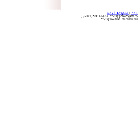
NÁVŠTEVNOSŤ
|
INZE
(C) 2004, 2005 DSL.sk | Všetky práva vyhradené
Všetky uvedené informácie sú b