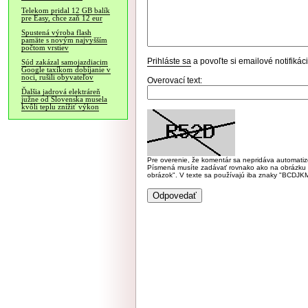
Telekom pridal 12 GB balík
pre Easy, chce zaň 12 eur
Spustená výroba flash
pamäte s novým najvyšším
počtom vrstiev
Prihláste sa
a povoľte si emailové notifiká
Súd zakázal samojazdiacim
Google taxíkom dobíjanie v
noci, rušili obyvateľov
Overovací text:
Ďalšia jadrová elektráreň
južne od Slovenska musela
kvôli teplu znížiť výkon
Pre overenie, že komentár sa nepridáva automatizov
Písmená musíte zadávať rovnako ako na obrázku veľk
obrázok". V texte sa používajú iba znaky "BC