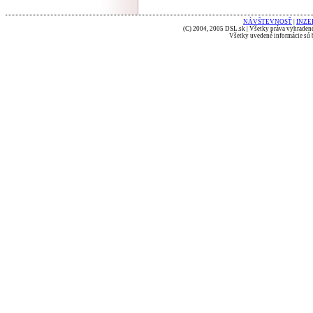
NÁVŠTEVNOSŤ
|
INZE
(C) 2004, 2005 DSL.sk | Všetky práva vyhradené
Všetky uvedené informácie sú b