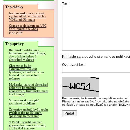
Text:
Top články
Na Slovensku sa v tichosti
vypína ADSL v lokalitách s
VDSL, už 31. mája
Orange sa doťahuje na UPC
a O2, spustí 2.5 Gbps
pripojenie
Top správy
Rumunsko odstrelmi a
blokádou mení tok Dunaja,
Prihláste sa
a povoľte si emailové notifiká
aby udržalo jadrovú
elektráreň v chode
Overovací text:
Chrome sa bude
aktualizovať dvakrát
týždenne, v budúcnosti sa
bude aktualizovať bez
reštartov
Maďarsko jadrovú elektráreň
nakoniec kompletne
neodstavilo, Rumunsko mení
tok Dunaja
Pre overenie, že komentár sa nepridáva automatizov
Slovensko.sk má opäť
Písmená musíte zadávať rovnako ako na obrázku veľk
technické problémy
obrázok". V texte sa používajú iba znaky "BC
Železnice znižujú kvôli teplu
rýchlosť iba na 50 km/h,
spôsobuje to meškanie
V Poľsku spustili takmer
gigawatthodinové úložisko,
z LiFePO4 článkov