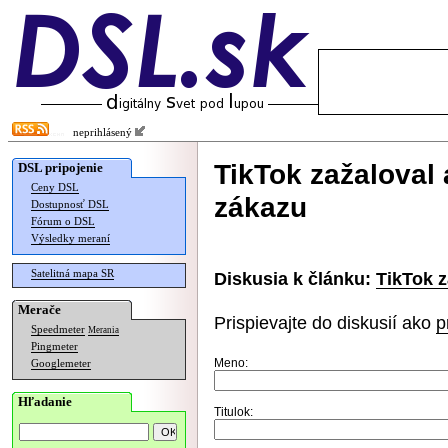
neprihlásený
TikTok zažaloval 
DSL pripojenie
Ceny DSL
zákazu
Dostupnosť DSL
Fórum o DSL
Výsledky meraní
Satelitná mapa SR
Diskusia k článku:
TikTok z
Merače
Prispievajte do diskusií ako
p
Speedmeter
Merania
Pingmeter
Meno:
Googlemeter
Hľadanie
Titulok: