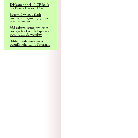
Telekom pridal 12 GB balík
pre Easy, chce zaň 12 eur
Spustená výroba flash
pamäte s novým najvyšším
počtom vrstiev
Súd zakázal samojazdiacim
Google taxíkom dobíjanie v
noci, rušili obyvateľov
Odštartovala nová séria
populárneho sci-fi Futurama