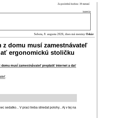
Za poslednú hodinu: 39 meraní
inzercia
Sobota, 8. augusta 2026, dnes má meniny
Oskár
m z domu musí zamestnávateľ
 dať ergonomickú stoličku
 domu musí zamestnávateľ preplatiť internet a dať
ateľ
.
 sedatko... V praci treba striedat polohy... Aj v tej na