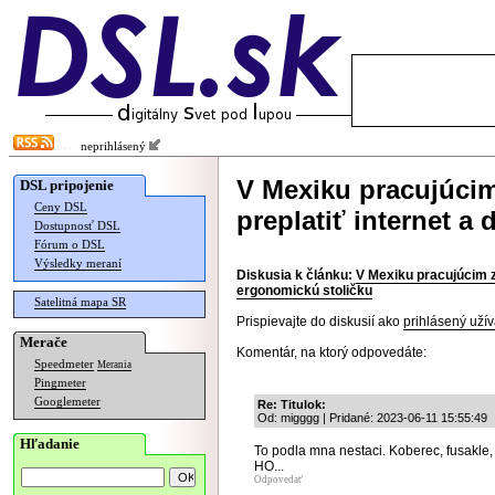
neprihlásený
V Mexiku pracujúci
DSL pripojenie
Ceny DSL
preplatiť internet a
Dostupnosť DSL
Fórum o DSL
Výsledky meraní
Diskusia k článku:
V Mexiku pracujúcim z
ergonomickú stoličku
Satelitná mapa SR
Prispievajte do diskusií ako
prihlásený užív
Merače
Komentár, na ktorý odpovedáte:
Speedmeter
Merania
Pingmeter
Googlemeter
Re: Titulok:
Od: migggg | Pridané: 2023-06-11 15:55:49
Hľadanie
To podla mna nestaci. Koberec, fusakle, wc
HO...
Odpovedať