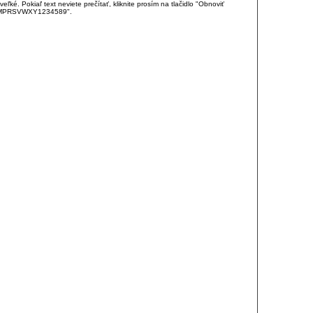
é. Pokiaľ text neviete prečítať, kliknite prosím na tlačidlo "Obnoviť
DJKMPRSVWXY1234589".