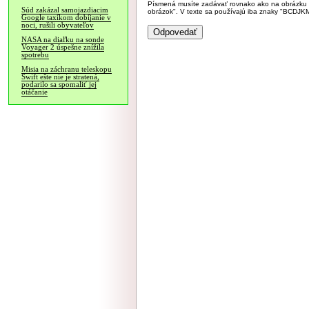
Písmená musíte zadávať rovnako ako na obrázku veľk
Súd zakázal samojazdiacim
obrázok". V texte sa používajú iba znaky "BC
Google taxíkom dobíjanie v
noci, rušili obyvateľov
NASA na diaľku na sonde
Voyager 2 úspešne znížila
spotrebu
Misia na záchranu teleskopu
Swift ešte nie je stratená,
podarilo sa spomaliť jej
otáčanie