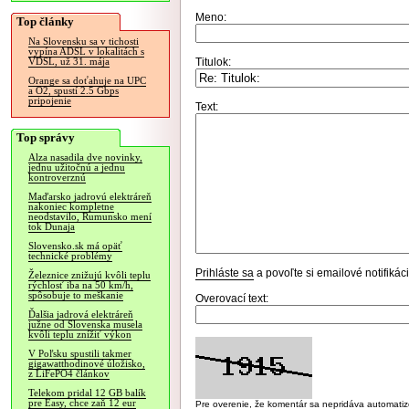
Meno:
Top články
Na Slovensku sa v tichosti
vypína ADSL v lokalitách s
Titulok:
VDSL, už 31. mája
Orange sa doťahuje na UPC
a O2, spustí 2.5 Gbps
pripojenie
Text:
Top správy
Alza nasadila dve novinky,
jednu užitočnú a jednu
kontroverznú
Maďarsko jadrovú elektráreň
nakoniec kompletne
neodstavilo, Rumunsko mení
tok Dunaja
Slovensko.sk má opäť
technické problémy
Prihláste sa
a povoľte si emailové notifiká
Železnice znižujú kvôli teplu
rýchlosť iba na 50 km/h,
spôsobuje to meškanie
Overovací text:
Ďalšia jadrová elektráreň
južne od Slovenska musela
kvôli teplu znížiť výkon
V Poľsku spustili takmer
gigawatthodinové úložisko,
z LiFePO4 článkov
Telekom pridal 12 GB balík
pre Easy, chce zaň 12 eur
Pre overenie, že komentár sa nepridáva automatizov