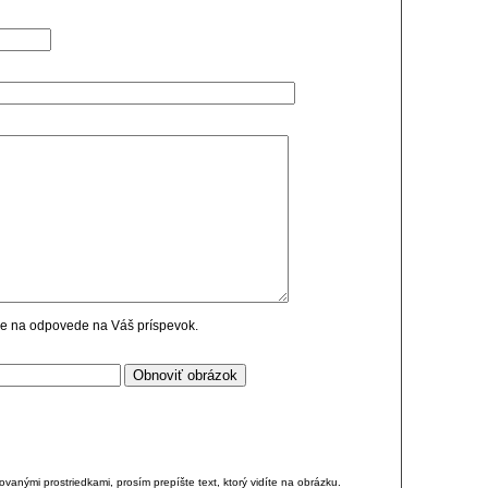
cie na odpovede na Váš príspevok.
anými prostriedkami, prosím prepíšte text, ktorý vidíte na obrázku.