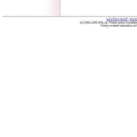
NÁVŠTEVNOSŤ
|
INZE
(C) 2004, 2005 DSL.sk | Všetky práva vyhradené
Všetky uvedené informácie sú b