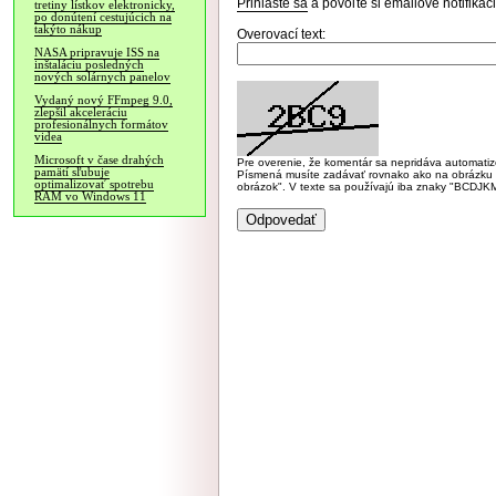
Prihláste sa
a povoľte si emailové notifiká
tretiny lístkov elektronicky,
po donútení cestujúcich na
takýto nákup
Overovací text:
NASA pripravuje ISS na
inštaláciu posledných
nových solárnych panelov
Vydaný nový FFmpeg 9.0,
zlepšil akceleráciu
profesionálnych formátov
videa
Microsoft v čase drahých
Pre overenie, že komentár sa nepridáva automatizov
pamätí sľubuje
Písmená musíte zadávať rovnako ako na obrázku veľk
optimalizovať spotrebu
obrázok". V texte sa používajú iba znaky "BC
RAM vo Windows 11