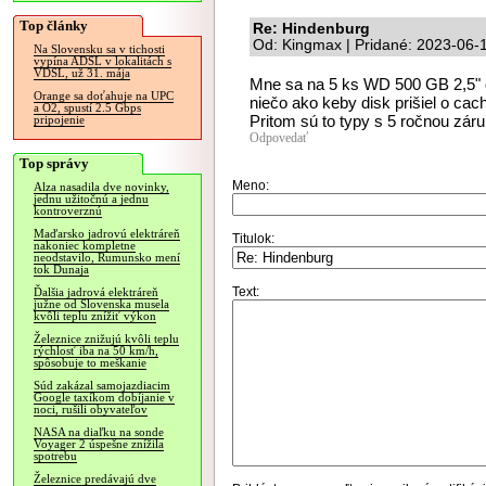
Top články
Re: Hindenburg
Od: Kingmax | Pridané: 2023-06-
Na Slovensku sa v tichosti
vypína ADSL v lokalitách s
VDSL, už 31. mája
Mne sa na 5 ks WD 500 GB 2,5" d
Orange sa doťahuje na UPC
niečo ako keby disk prišiel o cac
a O2, spustí 2.5 Gbps
Pritom sú to typy s 5 ročnou záru
pripojenie
Odpovedať
Top správy
Meno:
Alza nasadila dve novinky,
jednu užitočnú a jednu
kontroverznú
Maďarsko jadrovú elektráreň
Titulok:
nakoniec kompletne
neodstavilo, Rumunsko mení
tok Dunaja
Text:
Ďalšia jadrová elektráreň
južne od Slovenska musela
kvôli teplu znížiť výkon
Železnice znižujú kvôli teplu
rýchlosť iba na 50 km/h,
spôsobuje to meškanie
Súd zakázal samojazdiacim
Google taxíkom dobíjanie v
noci, rušili obyvateľov
NASA na diaľku na sonde
Voyager 2 úspešne znížila
spotrebu
Železnice predávajú dve