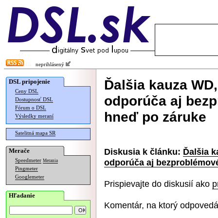
neprihlásený
Ďalšia kauza WD,
DSL pripojenie
Ceny DSL
odporúča aj bez
Dostupnosť DSL
Fórum o DSL
hneď po záruke
Výsledky meraní
Satelitná mapa SR
Diskusia k článku:
Ďalšia 
Merače
odporúča aj bezproblémov
Speedmeter
Merania
Pingmeter
Googlemeter
Prispievajte do diskusií ako
p
Hľadanie
Komentár, na ktorý odpovedá