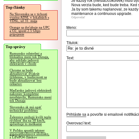
ze kazdy rok (mesiac/cokolvek) musi byt 
Nova verzia bude, ked bude treba. Ked s
Top články
Ja by som takemu naplanoval, ze kazdy 
maintenance a continuous upgrade.
Na Slovensku sa v tichosti
vypína ADSL v lokalitách s
Odpovedať
VDSL, už 31. mája
Meno:
Orange sa doťahuje na UPC
a O2, spustí 2.5 Gbps
pripojenie
Titulok:
Top správy
Rumunsko odstrelmi a
blokádou mení tok Dunaja,
Text:
aby udržalo jadrovú
elektráreň v chode
Chrome sa bude
aktualizovať dvakrát
týždenne, v budúcnosti sa
bude aktualizovať bez
reštartov
Maďarsko jadrovú elektráreň
nakoniec kompletne
neodstavilo, Rumunsko mení
tok Dunaja
Slovensko.sk má opäť
technické problémy
Prihláste sa
a povoľte si emailové notifiká
Železnice znižujú kvôli teplu
rýchlosť iba na 50 km/h,
Overovací text:
spôsobuje to meškanie
V Poľsku spustili takmer
gigawatthodinové úložisko,
z LiFePO4 článkov