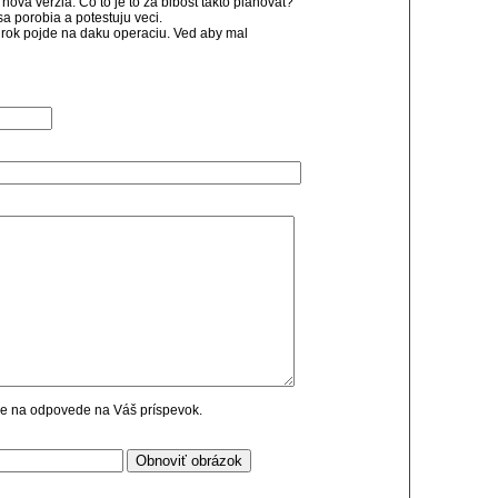
nova verzia. Co to je to za blbost takto planovat?
a porobia a potestuju veci.
rok pojde na daku operaciu. Ved aby mal
cie na odpovede na Váš príspevok.