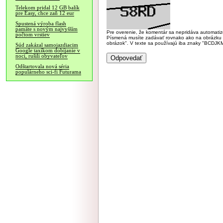
Telekom pridal 12 GB balík
pre Easy, chce zaň 12 eur
Spustená výroba flash
pamäte s novým najvyšším
Pre overenie, že komentár sa nepridáva automatizov
počtom vrstiev
Písmená musíte zadávať rovnako ako na obrázku veľk
obrázok". V texte sa používajú iba znaky "BC
Súd zakázal samojazdiacim
Google taxíkom dobíjanie v
noci, rušili obyvateľov
Odštartovala nová séria
populárneho sci-fi Futurama