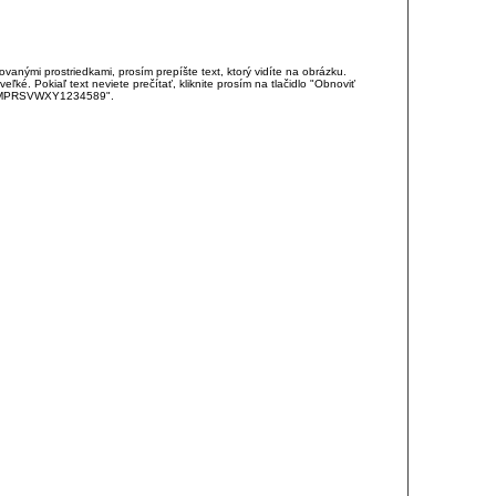
anými prostriedkami, prosím prepíšte text, ktorý vidíte na obrázku.
é. Pokiaľ text neviete prečítať, kliknite prosím na tlačidlo "Obnoviť
DJKMPRSVWXY1234589".