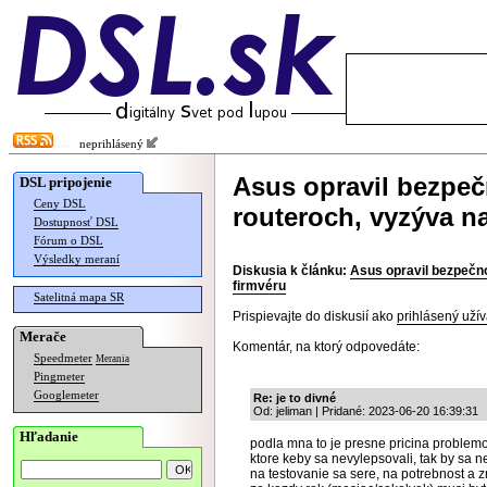
neprihlásený
Asus opravil bezpe
DSL pripojenie
Ceny DSL
routeroch, vyzýva na
Dostupnosť DSL
Fórum o DSL
Výsledky meraní
Diskusia k článku:
Asus opravil bezpečn
firmvéru
Satelitná mapa SR
Prispievajte do diskusií ako
prihlásený užív
Merače
Komentár, na ktorý odpovedáte:
Speedmeter
Merania
Pingmeter
Googlemeter
Re: je to divné
Od: jeliman | Pridané: 2023-06-20 16:39:31
Hľadanie
podla mna to je presne pricina problem
ktore keby sa nevylepsovali, tak by sa 
na testovanie sa sere, na potrebnost a z