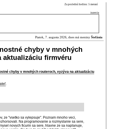
Za poslednú hodinu: 5 meraní
inzercia
Piatok, 7. augusta 2026, dnes má meniny
Štefánia
čnostné chyby v mnohých
 aktualizáciu firmvéru
ostné chyby v mnohých routeroch, vyzýva na aktualizáciu
ateľ
.
ov, ze "vsetko sa vylepsuje". Poznam mnoho veci,
nezhorsovali. Na programovanie a rozmyslanie sa sere,
mysel novych ficurin sa sere, hlavne ze sa naplanuje,