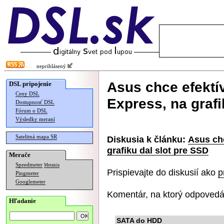
neprihlásený
Asus chce efektí
DSL pripojenie
Ceny DSL
Express, na grafi
Dostupnosť DSL
Fórum o DSL
Výsledky meraní
Satelitná mapa SR
Diskusia k článku:
Asus chc
grafiku dal slot pre SSD
Merače
Speedmeter
Merania
Prispievajte do diskusií ako
p
Pingmeter
Googlemeter
Komentár, na ktorý odpovedá
Hľadanie
SATA do HDD