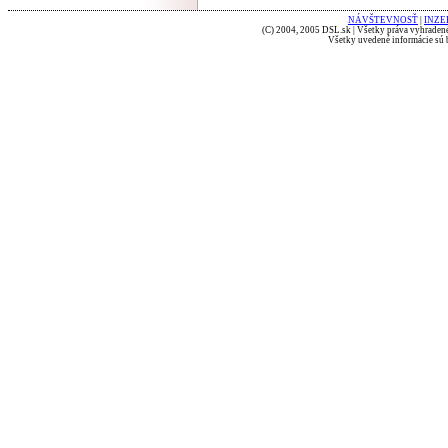
NÁVŠTEVNOSŤ
|
INZE
(C) 2004, 2005 DSL.sk | Všetky práva vyhradené
Všetky uvedené informácie sú b