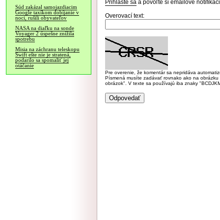
Prihláste sa
a povoľte si emailové notifiká
Súd zakázal samojazdiacim
Google taxíkom dobíjanie v
Overovací text:
noci, rušili obyvateľov
NASA na diaľku na sonde
Voyager 2 úspešne znížila
spotrebu
Misia na záchranu teleskopu
Swift ešte nie je stratená,
podarilo sa spomaliť jej
otáčanie
Pre overenie, že komentár sa nepridáva automatizov
Písmená musíte zadávať rovnako ako na obrázku veľk
obrázok". V texte sa používajú iba znaky "BC