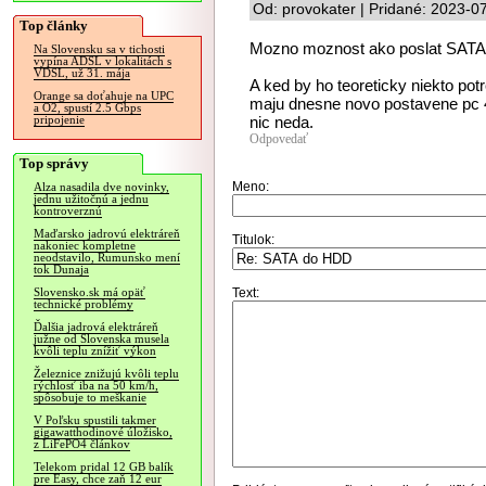
Od: provokater | Pridané: 2023-0
Top články
Mozno moznost ako poslat SATA d
Na Slovensku sa v tichosti
vypína ADSL v lokalitách s
VDSL, už 31. mája
A ked by ho teoreticky niekto pot
Orange sa doťahuje na UPC
maju dnesne novo postavene pc 4
a O2, spustí 2.5 Gbps
nic neda.
pripojenie
Odpovedať
Top správy
Meno:
Alza nasadila dve novinky,
jednu užitočnú a jednu
kontroverznú
Maďarsko jadrovú elektráreň
Titulok:
nakoniec kompletne
neodstavilo, Rumunsko mení
tok Dunaja
Text:
Slovensko.sk má opäť
technické problémy
Ďalšia jadrová elektráreň
južne od Slovenska musela
kvôli teplu znížiť výkon
Železnice znižujú kvôli teplu
rýchlosť iba na 50 km/h,
spôsobuje to meškanie
V Poľsku spustili takmer
gigawatthodinové úložisko,
z LiFePO4 článkov
Telekom pridal 12 GB balík
pre Easy, chce zaň 12 eur