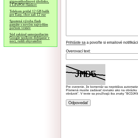
gigawatthodinové úložisko,
z LiFePO4 článkov
Telekom pridal 12 GB balík
pre Easy, chce zaň 12 eur
Spustená výroba flash
pamäte s novým najvyšším
počtom vrstiev
Súd zakázal samojazdiacim
Google taxíkom dobíjanie v
noci, rušili obyvateľov
Prihláste sa
a povoľte si emailové notifiká
Overovací text:
Pre overenie, že komentár sa nepridáva automatizov
Písmená musíte zadávať rovnako ako na obrázku veľk
obrázok". V texte sa používajú iba znaky "BC