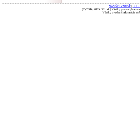
NÁVŠTEVNOSŤ
|
INZE
(C) 2004, 2005 DSL.sk | Všetky práva vyhradené
Všetky uvedené informácie sú b