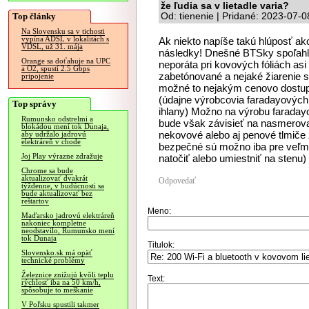
že ľudia sa v lietadle varia?
Top články
Od: tienenie | Pridané: 2023-07-0
Na Slovensku sa v tichosti
vypína ADSL v lokalitách s
Ak niekto napíše takú hlúposť ako 
VDSL, už 31. mája
následky! Dnešné BTSky spoľahliv
Orange sa doťahuje na UPC
neporáta pri kovových fóliách as
a O2, spustí 2.5 Gbps
zabetónované a nejaké žiarenie sa
pripojenie
možné to nejakým cenovo dostup
(údajne výrobcovia faradayových 
Top správy
ihlany) Možno na výrobu faradayov
Rumunsko odstrelmi a
bude však závisieť na nasmerovan
blokádou mení tok Dunaja,
nekovové alebo aj penové tlmiče 
aby udržalo jadrovú
elektráreň v chode
bezpečné sú možno iba pre veľmi c
Joj Play výrazne zdražuje
natočiť alebo umiestniť na stenu)
Chrome sa bude
aktualizovať dvakrát
Odpovedať
týždenne, v budúcnosti sa
bude aktualizovať bez
reštartov
Meno:
Maďarsko jadrovú elektráreň
nakoniec kompletne
neodstavilo, Rumunsko mení
tok Dunaja
Titulok:
Slovensko.sk má opäť
technické problémy
Železnice znižujú kvôli teplu
Text:
rýchlosť iba na 50 km/h,
spôsobuje to meškanie
V Poľsku spustili takmer