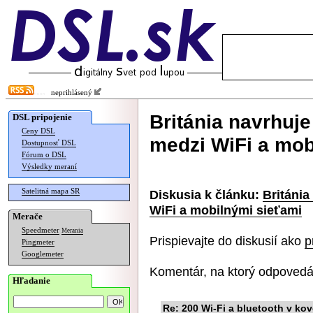
neprihlásený
Británia navrhuj
DSL pripojenie
Ceny DSL
medzi WiFi a mob
Dostupnosť DSL
Fórum o DSL
Výsledky meraní
Satelitná mapa SR
Diskusia k článku:
Británi
WiFi a mobilnými sieťami
Merače
Speedmeter
Merania
Prispievajte do diskusií ako
p
Pingmeter
Googlemeter
Komentár, na ktorý odpovedá
Hľadanie
Re: 200 Wi-Fi a bluetooth v ko