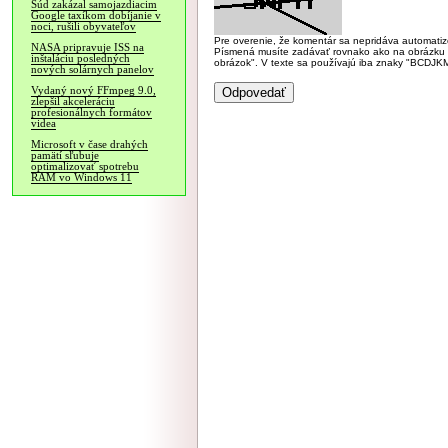
Súd zakázal samojazdiacim
Google taxíkom dobíjanie v
noci, rušili obyvateľov
Pre overenie, že komentár sa nepridáva automatizov
NASA pripravuje ISS na
Písmená musíte zadávať rovnako ako na obrázku veľk
inštaláciu posledných
obrázok". V texte sa používajú iba znaky "BC
nových solárnych panelov
Vydaný nový FFmpeg 9.0,
zlepšil akceleráciu
profesionálnych formátov
videa
Microsoft v čase drahých
pamätí sľubuje
optimalizovať spotrebu
RAM vo Windows 11