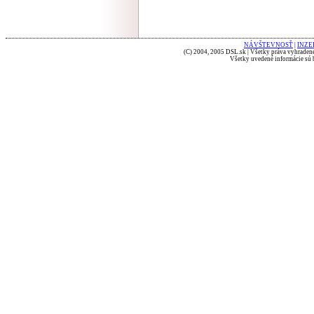
NÁVŠTEVNOSŤ
|
INZE
(C) 2004, 2005 DSL.sk | Všetky práva vyhradené
Všetky uvedené informácie sú b