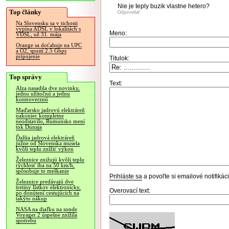
Nie je teply buzik vlastne hetero?
Top články
Odpovedať
Na Slovensku sa v tichosti
vypína ADSL v lokalitách s
Meno:
VDSL, už 31. mája
Orange sa doťahuje na UPC
a O2, spustí 2.5 Gbps
pripojenie
Titulok:
Top správy
Text:
Alza nasadila dve novinky,
jednu užitočnú a jednu
kontroverznú
Maďarsko jadrovú elektráreň
nakoniec kompletne
neodstavilo, Rumunsko mení
tok Dunaja
Ďalšia jadrová elektráreň
južne od Slovenska musela
kvôli teplu znížiť výkon
Železnice znižujú kvôli teplu
rýchlosť iba na 50 km/h,
spôsobuje to meškanie
Prihláste sa
a povoľte si emailové notifiká
Železnice predávajú dve
tretiny lístkov elektronicky,
Overovací text:
po donútení cestujúcich na
takýto nákup
NASA na diaľku na sonde
Voyager 2 úspešne znížila
spotrebu