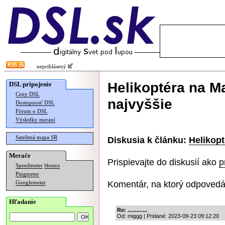
neprihlásený
Helikoptéra na Ma
DSL pripojenie
Ceny DSL
najvyššie
Dostupnosť DSL
Fórum o DSL
Výsledky meraní
Satelitná mapa SR
Diskusia k článku:
Helikopt
Merače
Prispievajte do diskusií ako
p
Speedmeter
Merania
Pingmeter
Komentár, na ktorý odpovedá
Googlemeter
Hľadanie
Re: .............
Od: miggg | Pridané: 2023-09-23 09:12:20