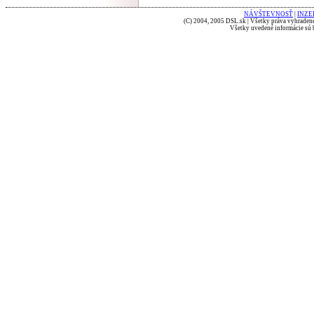
NÁVŠTEVNOSŤ
|
INZE
(C) 2004, 2005 DSL.sk | Všetky práva vyhradené
Všetky uvedené informácie sú b