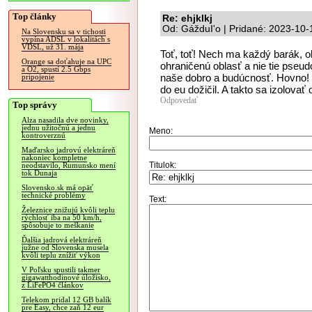
Top články
Re: ehjklkj
Od: GážduI'o | Pridané: 2023-10-
Na Slovensku sa v tichosti
vypína ADSL v lokalitách s
VDSL, už 31. mája
Toť, toť! Nech ma každý barák, o
Orange sa doťahuje na UPC
ohraničenú oblasť a nie tie pseudo
a O2, spustí 2.5 Gbps
naše dobro a budúcnosť. Hovno!
pripojenie
do eu dožičil. A takto sa izolova
Odpovedať
Top správy
Alza nasadila dve novinky,
jednu užitočnú a jednu
Meno:
kontroverznú
Maďarsko jadrovú elektráreň
nakoniec kompletne
Titulok:
neodstavilo, Rumunsko mení
tok Dunaja
Slovensko.sk má opäť
technické problémy
Text:
Železnice znižujú kvôli teplu
rýchlosť iba na 50 km/h,
spôsobuje to meškanie
Ďalšia jadrová elektráreň
južne od Slovenska musela
kvôli teplu znížiť výkon
V Poľsku spustili takmer
gigawatthodinové úložisko,
z LiFePO4 článkov
Telekom pridal 12 GB balík
pre Easy, chce zaň 12 eur