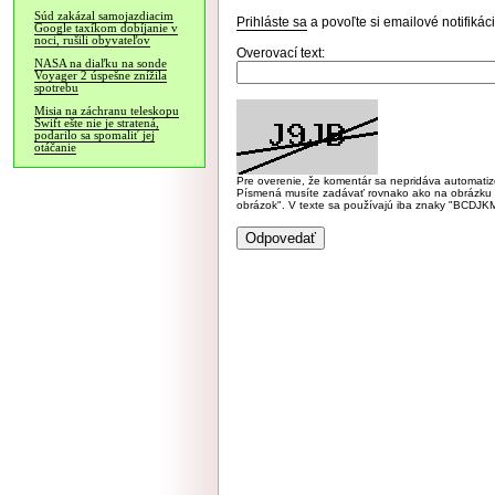
Súd zakázal samojazdiacim
Prihláste sa
a povoľte si emailové notifiká
Google taxíkom dobíjanie v
noci, rušili obyvateľov
Overovací text:
NASA na diaľku na sonde
Voyager 2 úspešne znížila
spotrebu
Misia na záchranu teleskopu
Swift ešte nie je stratená,
podarilo sa spomaliť jej
otáčanie
Pre overenie, že komentár sa nepridáva automatizov
Písmená musíte zadávať rovnako ako na obrázku veľk
obrázok". V texte sa používajú iba znaky "BC