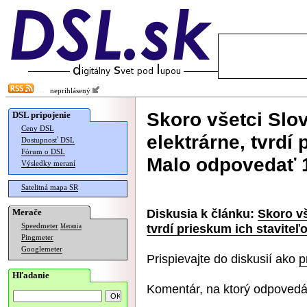
neprihlásený
Skoro všetci Slo
DSL pripojenie
Ceny DSL
elektrárne, tvrdí 
Dostupnosť DSL
Fórum o DSL
Malo odpovedať
Výsledky meraní
Satelitná mapa SR
Diskusia k článku:
Skoro vš
Merače
tvrdí prieskum ich stavite
Speedmeter
Merania
Pingmeter
Googlemeter
Prispievajte do diskusií ako
p
Hľadanie
Komentár, na ktorý odpovedá