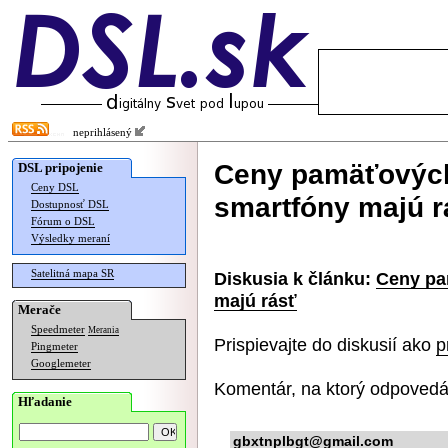
neprihlásený
Ceny pamäťovýc
DSL pripojenie
Ceny DSL
smartfóny majú r
Dostupnosť DSL
Fórum o DSL
Výsledky meraní
Satelitná mapa SR
Diskusia k článku:
Ceny pa
majú rásť
Merače
Speedmeter
Merania
Prispievajte do diskusií ako
p
Pingmeter
Googlemeter
Komentár, na ktorý odpovedá
Hľadanie
gbxtnplbgt@gmail.com