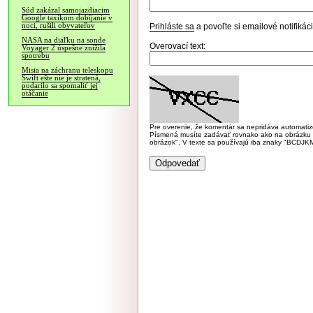
Súd zakázal samojazdiacim
Google taxíkom dobíjanie v
noci, rušili obyvateľov
Prihláste sa
a povoľte si emailové notifiká
NASA na diaľku na sonde
Overovací text:
Voyager 2 úspešne znížila
spotrebu
Misia na záchranu teleskopu
Swift ešte nie je stratená,
podarilo sa spomaliť jej
otáčanie
Pre overenie, že komentár sa nepridáva automatizov
Písmená musíte zadávať rovnako ako na obrázku veľk
obrázok". V texte sa používajú iba znaky "BC