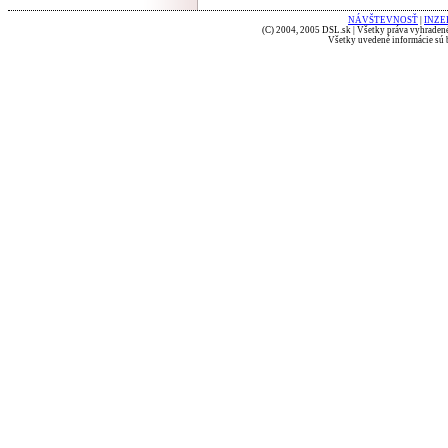
NÁVŠTEVNOSŤ
|
INZE
(C) 2004, 2005 DSL.sk | Všetky práva vyhradené
Všetky uvedené informácie sú b