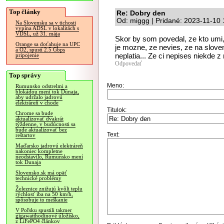
Top články
Re: Dobry den
Od: miggg | Pridané: 2023-11-10 
Na Slovensku sa v tichosti
vypína ADSL v lokalitách s
VDSL, už 31. mája
Skor by som povedal, ze kto umi,
Orange sa doťahuje na UPC
je mozne, ze nevies, ze na slov
a O2, spustí 2.5 Gbps
neplatia... Ze ci nepises niekde z
pripojenie
Odpovedať
Top správy
Meno:
Rumunsko odstrelmi a
blokádou mení tok Dunaja,
aby udržalo jadrovú
elektráreň v chode
Titulok:
Chrome sa bude
aktualizovať dvakrát
týždenne, v budúcnosti sa
bude aktualizovať bez
Text:
reštartov
Maďarsko jadrovú elektráreň
nakoniec kompletne
neodstavilo, Rumunsko mení
tok Dunaja
Slovensko.sk má opäť
technické problémy
Železnice znižujú kvôli teplu
rýchlosť iba na 50 km/h,
spôsobuje to meškanie
V Poľsku spustili takmer
gigawatthodinové úložisko,
z LiFePO4 článkov