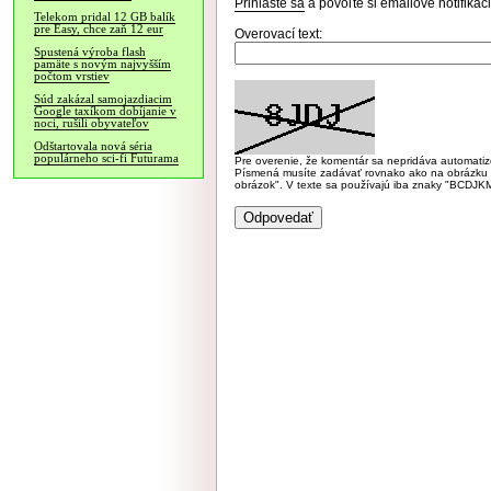
Prihláste sa
a povoľte si emailové notifiká
Telekom pridal 12 GB balík
pre Easy, chce zaň 12 eur
Overovací text:
Spustená výroba flash
pamäte s novým najvyšším
počtom vrstiev
Súd zakázal samojazdiacim
Google taxíkom dobíjanie v
noci, rušili obyvateľov
Odštartovala nová séria
populárneho sci-fi Futurama
Pre overenie, že komentár sa nepridáva automatizov
Písmená musíte zadávať rovnako ako na obrázku veľk
obrázok". V texte sa používajú iba znaky "BC