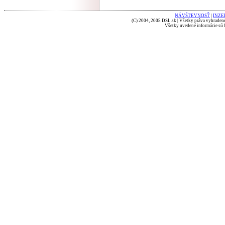
NÁVŠTEVNOSŤ
|
INZE
(C) 2004, 2005 DSL.sk | Všetky práva vyhradené
Všetky uvedené informácie sú b