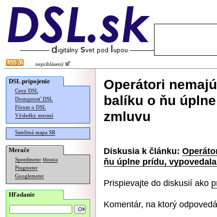
neprihlásený
Operátori nemajú
DSL pripojenie
Ceny DSL
balíku o ňu úplne
Dostupnosť DSL
Fórum o DSL
zmluvu
Výsledky meraní
Satelitná mapa SR
Diskusia k článku:
Operátor
Merače
ňu úplne prídu, vypovedal
Speedmeter
Merania
Pingmeter
Googlemeter
Prispievajte do diskusií ako
p
Hľadanie
Komentár, na ktorý odpovedá