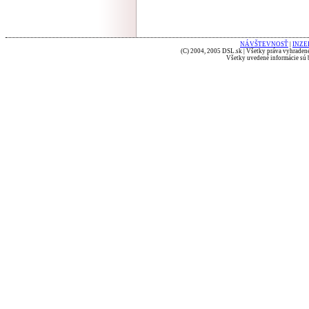
NÁVŠTEVNOSŤ
|
INZE
(C) 2004, 2005 DSL.sk | Všetky práva vyhradené
Všetky uvedené informácie sú b