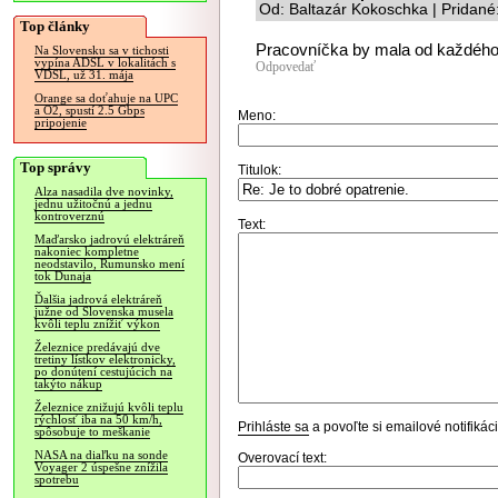
Od: Baltazár Kokoschka | Pridané
Top články
Pracovníčka by mala od každého 
Na Slovensku sa v tichosti
vypína ADSL v lokalitách s
Odpovedať
VDSL, už 31. mája
Orange sa doťahuje na UPC
a O2, spustí 2.5 Gbps
Meno:
pripojenie
Top správy
Titulok:
Alza nasadila dve novinky,
jednu užitočnú a jednu
kontroverznú
Text:
Maďarsko jadrovú elektráreň
nakoniec kompletne
neodstavilo, Rumunsko mení
tok Dunaja
Ďalšia jadrová elektráreň
južne od Slovenska musela
kvôli teplu znížiť výkon
Železnice predávajú dve
tretiny lístkov elektronicky,
po donútení cestujúcich na
takýto nákup
Železnice znižujú kvôli teplu
rýchlosť iba na 50 km/h,
Prihláste sa
a povoľte si emailové notifiká
spôsobuje to meškanie
NASA na diaľku na sonde
Overovací text:
Voyager 2 úspešne znížila
spotrebu