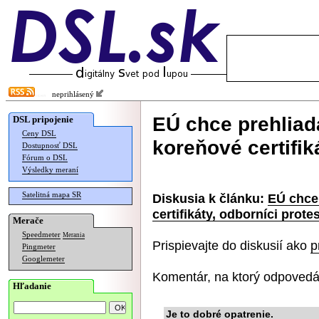
neprihlásený
EÚ chce prehliad
DSL pripojenie
Ceny DSL
koreňové certifik
Dostupnosť DSL
Fórum o DSL
Výsledky meraní
Satelitná mapa SR
Diskusia k článku:
EÚ chce
certifikáty, odborníci prote
Merače
Speedmeter
Merania
Prispievajte do diskusií ako
p
Pingmeter
Googlemeter
Komentár, na ktorý odpovedá
Hľadanie
Je to dobré opatrenie.