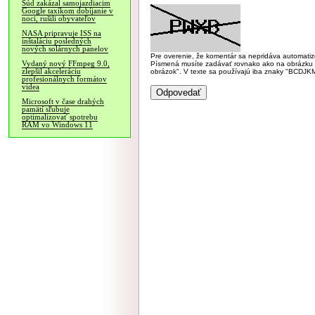
Súd zakázal samojazdiacim
Google taxíkom dobíjanie v
noci, rušili obyvateľov
NASA pripravuje ISS na
inštaláciu posledných
nových solárnych panelov
Pre overenie, že komentár sa nepridáva automatizov
Vydaný nový FFmpeg 9.0,
Písmená musíte zadávať rovnako ako na obrázku veľk
zlepšil akceleráciu
obrázok". V texte sa používajú iba znaky "BC
profesionálnych formátov
videa
Microsoft v čase drahých
pamätí sľubuje
optimalizovať spotrebu
RAM vo Windows 11