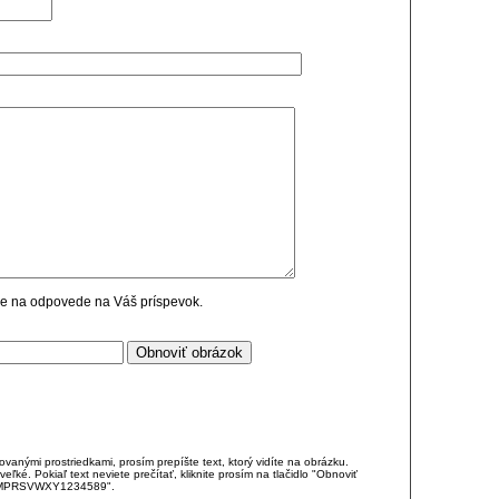
cie na odpovede na Váš príspevok.
anými prostriedkami, prosím prepíšte text, ktorý vidíte na obrázku.
é. Pokiaľ text neviete prečítať, kliknite prosím na tlačidlo "Obnoviť
DJKMPRSVWXY1234589".