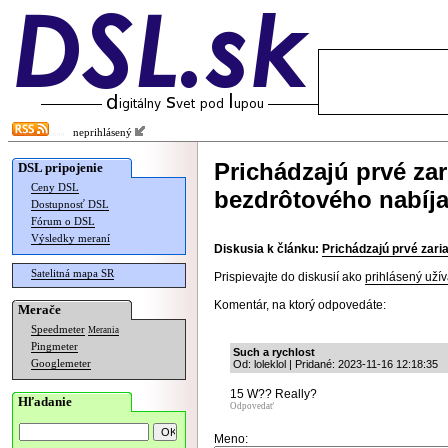
neprihlásený
Prichádzajú prvé za
DSL pripojenie
Ceny DSL
bezdrôtového nabíja
Dostupnosť DSL
Fórum o DSL
Výsledky meraní
Diskusia k článku:
Prichádzajú prvé zari
Satelitná mapa SR
Prispievajte do diskusií ako
prihlásený užív
Komentár, na ktorý odpovedáte:
Merače
Speedmeter
Merania
Pingmeter
Such a rychlost
Googlemeter
Od: loleklol | Pridané: 2023-11-16 12:18:35
15 W?? Really?
Hľadanie
Odpovedať
Meno: