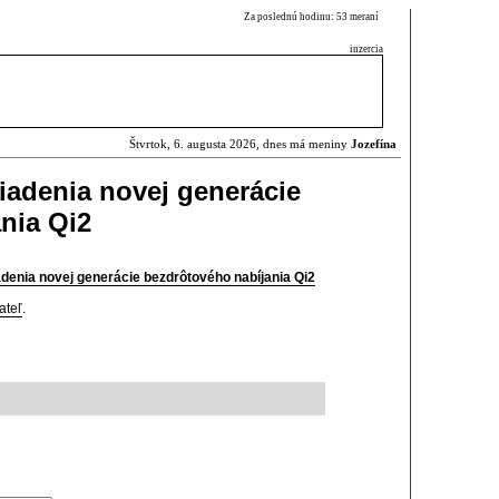
Za poslednú hodinu: 53 meraní
inzercia
Štvrtok, 6. augusta 2026, dnes má meniny
Jozefína
riadenia novej generácie
nia Qi2
adenia novej generácie bezdrôtového nabíjania Qi2
ateľ
.