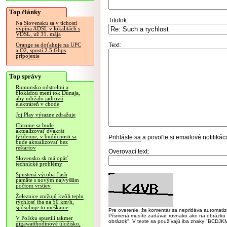
Top články
Titulok:
Na Slovensku sa v tichosti
vypína ADSL v lokalitách s
VDSL, už 31. mája
Text:
Orange sa doťahuje na UPC
a O2, spustí 2.5 Gbps
pripojenie
Top správy
Rumunsko odstrelmi a
blokádou mení tok Dunaja,
aby udržalo jadrovú
elektráreň v chode
Joj Play výrazne zdražuje
Chrome sa bude
aktualizovať dvakrát
týždenne, v budúcnosti sa
Prihláste sa
a povoľte si emailové notifiká
bude aktualizovať bez
reštartov
Overovací text:
Slovensko.sk má opäť
technické problémy
Spustená výroba flash
pamäte s novým najvyšším
počtom vrstiev
Železnice znižujú kvôli teplu
rýchlosť iba na 50 km/h,
spôsobuje to meškanie
Pre overenie, že komentár sa nepridáva automatizov
Písmená musíte zadávať rovnako ako na obrázku veľk
V Poľsku spustili takmer
obrázok". V texte sa používajú iba znaky "BC
gigawatthodinové úložisko,