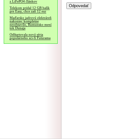
z LiFePO4 článkov
Telekom pridal 12 GB balík
pre Easy, chce zaň 12 eur
Maďarsko jadrovú elektráreň
nakoniec kompletne
neodstavilo, Rumunsko mení
tok Dunaja
Odštartovala nová séria
populárneho sci-fi Futurama