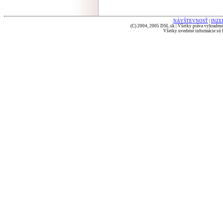
NÁVŠTEVNOSŤ
|
INZE
(C) 2004, 2005 DSL.sk | Všetky práva vyhradené
Všetky uvedené informácie sú b