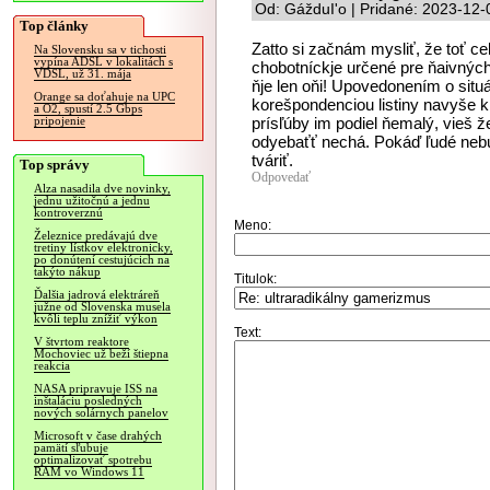
Od: GážduI'o | Pridané: 2023-12-
Top články
Zatto si začnám mysliť, že toť ce
Na Slovensku sa v tichosti
vypína ADSL v lokalitách s
chobotníckje určené pre ňaivných d
VDSL, už 31. mája
ňje len oňi! Upovedonením o situá
Orange sa doťahuje na UPC
korešpondenciou listiny navyše
a O2, spustí 2.5 Gbps
prísľúby im podiel ňemalý, vieš ž
pripojenie
odyebaťť nechá. Pokáď ľudé nebu
tváriť.
Top správy
Odpovedať
Alza nasadila dve novinky,
jednu užitočnú a jednu
kontroverznú
Meno:
Železnice predávajú dve
tretiny lístkov elektronicky,
po donútení cestujúcich na
takýto nákup
Titulok:
Ďalšia jadrová elektráreň
južne od Slovenska musela
kvôli teplu znížiť výkon
Text:
V štvrtom reaktore
Mochoviec už beží štiepna
reakcia
NASA pripravuje ISS na
inštaláciu posledných
nových solárnych panelov
Microsoft v čase drahých
pamätí sľubuje
optimalizovať spotrebu
RAM vo Windows 11