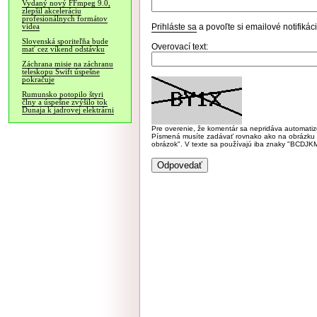
Vydaný nový FFmpeg 9.0,
zlepšil akceleráciu
profesionálnych formátov
Prihláste sa
a povoľte si emailové notifiká
videa
Slovenská sporiteľňa bude
Overovací text:
mať cez víkend odstávku
Záchrana misie na záchranu
teleskopu Swift úspešne
pokračuje
Rumunsko potopilo štyri
člny a úspešne zvýšilo tok
Dunaja k jadrovej elektrárni
Pre overenie, že komentár sa nepridáva automatizov
Písmená musíte zadávať rovnako ako na obrázku veľk
obrázok". V texte sa používajú iba znaky "BC