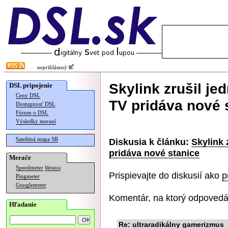
neprihlásený
Skylink zrušil je
DSL pripojenie
Ceny DSL
TV pridáva nové 
Dostupnosť DSL
Fórum o DSL
Výsledky meraní
Satelitná mapa SR
Diskusia k článku:
Skylink 
pridáva nové stanice
Merače
Speedmeter
Merania
Prispievajte do diskusií ako
p
Pingmeter
Googlemeter
Komentár, na ktorý odpovedá
Hľadanie
Re: ultraradikálny gamerizmus