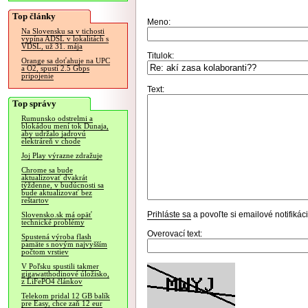
Top články
Meno:
Na Slovensku sa v tichosti
vypína ADSL v lokalitách s
VDSL, už 31. mája
Titulok:
Orange sa doťahuje na UPC
a O2, spustí 2.5 Gbps
pripojenie
Text:
Top správy
Rumunsko odstrelmi a
blokádou mení tok Dunaja,
aby udržalo jadrovú
elektráreň v chode
Joj Play výrazne zdražuje
Chrome sa bude
aktualizovať dvakrát
týždenne, v budúcnosti sa
bude aktualizovať bez
reštartov
Prihláste sa
a povoľte si emailové notifiká
Slovensko.sk má opäť
technické problémy
Overovací text:
Spustená výroba flash
pamäte s novým najvyšším
počtom vrstiev
V Poľsku spustili takmer
gigawatthodinové úložisko,
z LiFePO4 článkov
Telekom pridal 12 GB balík
pre Easy, chce zaň 12 eur