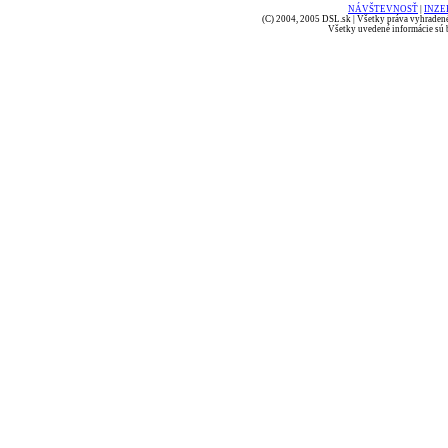
NÁVŠTEVNOSŤ
|
INZE
(C) 2004, 2005 DSL.sk | Všetky práva vyhradené
Všetky uvedené informácie sú b