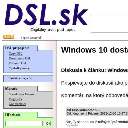
neprihlásený
Windows 10 dost
DSL pripojenie
Ceny DSL
Dostupnosť DSL
Fórum o DSL
Výsledky meraní
Diskusia k článku:
Windows
Satelitná mapa SR
Prispievajte do diskusií ako
p
Merače
Komentár, na ktorý odpovedá
Speedmeter
Merania
Pingmeter
Googlemeter
akí zasa kolaboranti??
Od: Kingmax. | Pridané: 2023-12-06 13:57:5
Hľadanie
Nie, Ty si nebol na 2 ročných "prázdninác
Odpovedať