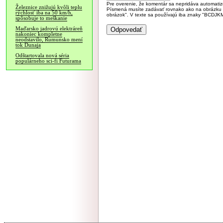
Pre overenie, že komentár sa nepridáva automatizov
Železnice znižujú kvôli teplu
Písmená musíte zadávať rovnako ako na obrázku veľk
rýchlosť iba na 50 km/h,
obrázok". V texte sa používajú iba znaky "BC
spôsobuje to meškanie
Maďarsko jadrovú elektráreň
nakoniec kompletne
neodstavilo, Rumunsko mení
tok Dunaja
Odštartovala nová séria
populárneho sci-fi Futurama