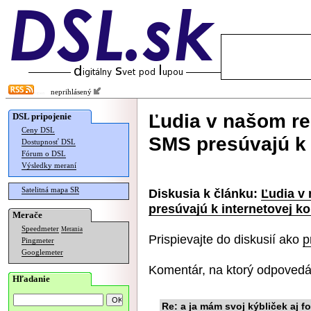
neprihlásený
Ľudia v našom r
DSL pripojenie
Ceny DSL
SMS presúvajú k 
Dostupnosť DSL
Fórum o DSL
Výsledky meraní
Satelitná mapa SR
Diskusia k článku:
Ľudia v
presúvajú k internetovej k
Merače
Speedmeter
Merania
Prispievajte do diskusií ako
p
Pingmeter
Googlemeter
Komentár, na ktorý odpovedá
Hľadanie
Re: a ja mám svoj kýbliček aj f