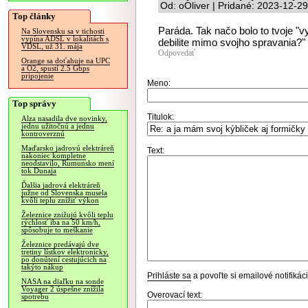
Od: oOliver | Pridané: 2023-12-2
Top články
Paráda. Tak načo bolo to tvoje "v
Na Slovensku sa v tichosti
vypína ADSL v lokalitách s
debilite mimo svojho spravania?" 
VDSL, už 31. mája
Odpovedať
Orange sa doťahuje na UPC
a O2, spustí 2.5 Gbps
pripojenie
Meno:
Top správy
Titulok:
Alza nasadila dve novinky,
jednu užitočnú a jednu
kontroverznú
Maďarsko jadrovú elektráreň
Text:
nakoniec kompletne
neodstavilo, Rumunsko mení
tok Dunaja
Ďalšia jadrová elektráreň
južne od Slovenska musela
kvôli teplu znížiť výkon
Železnice znižujú kvôli teplu
rýchlosť iba na 50 km/h,
spôsobuje to meškanie
Železnice predávajú dve
tretiny lístkov elektronicky,
po donútení cestujúcich na
takýto nákup
Prihláste sa
a povoľte si emailové notifiká
NASA na diaľku na sonde
Voyager 2 úspešne znížila
Overovací text:
spotrebu