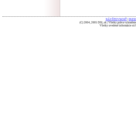
NÁVŠTEVNOSŤ
|
INZE
(C) 2004, 2005 DSL.sk | Všetky práva vyhradené
Všetky uvedené informácie sú b