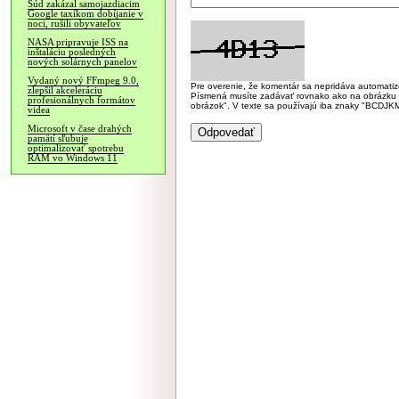
Súd zakázal samojazdiacim
Google taxíkom dobíjanie v
noci, rušili obyvateľov
NASA pripravuje ISS na
inštaláciu posledných
nových solárnych panelov
Vydaný nový FFmpeg 9.0,
Pre overenie, že komentár sa nepridáva automatizov
zlepšil akceleráciu
Písmená musíte zadávať rovnako ako na obrázku veľk
profesionálnych formátov
obrázok". V texte sa používajú iba znaky "BC
videa
Microsoft v čase drahých
pamätí sľubuje
optimalizovať spotrebu
RAM vo Windows 11