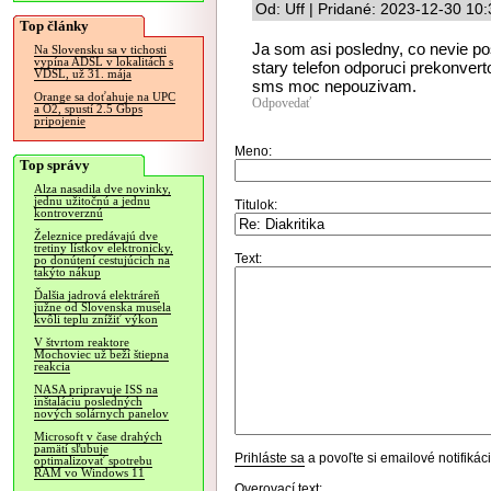
Od: Uff | Pridané: 2023-12-30 10
Top články
Ja som asi posledny, co nevie pos
Na Slovensku sa v tichosti
vypína ADSL v lokalitách s
stary telefon odporuci prekonvert
VDSL, už 31. mája
sms moc nepouzivam.
Orange sa doťahuje na UPC
Odpovedať
a O2, spustí 2.5 Gbps
pripojenie
Meno:
Top správy
Alza nasadila dve novinky,
jednu užitočnú a jednu
Titulok:
kontroverznú
Železnice predávajú dve
tretiny lístkov elektronicky,
Text:
po donútení cestujúcich na
takýto nákup
Ďalšia jadrová elektráreň
južne od Slovenska musela
kvôli teplu znížiť výkon
V štvrtom reaktore
Mochoviec už beží štiepna
reakcia
NASA pripravuje ISS na
inštaláciu posledných
nových solárnych panelov
Microsoft v čase drahých
pamätí sľubuje
Prihláste sa
a povoľte si emailové notifiká
optimalizovať spotrebu
RAM vo Windows 11
Overovací text: