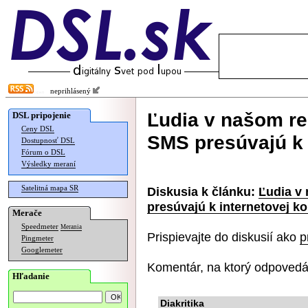
neprihlásený
Ľudia v našom r
DSL pripojenie
Ceny DSL
SMS presúvajú k 
Dostupnosť DSL
Fórum o DSL
Výsledky meraní
Satelitná mapa SR
Diskusia k článku:
Ľudia v
presúvajú k internetovej k
Merače
Speedmeter
Merania
Prispievajte do diskusií ako
p
Pingmeter
Googlemeter
Komentár, na ktorý odpovedá
Hľadanie
Diakritika