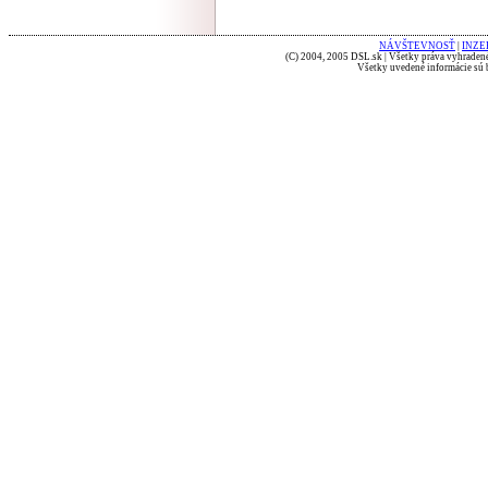
NÁVŠTEVNOSŤ
|
INZE
(C) 2004, 2005 DSL.sk | Všetky práva vyhradené
Všetky uvedené informácie sú b