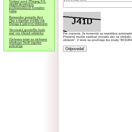
Vydaný nový FFmpeg 9.0,
zlepšil akceleráciu
profesionálnych formátov
videa
Rumunsko potopilo štyri
člny a úspešne zvýšilo tok
Dunaja k jadrovej elektrárni
Slovenská sporiteľňa bude
mať cez víkend odstávku
Pre overenie, že komentár sa nepridáva automatizov
Písmená musíte zadávať rovnako ako na obrázku veľk
Záchrana misie na záchranu
obrázok". V texte sa používajú iba znaky "BC
teleskopu Swift úspešne
pokračuje