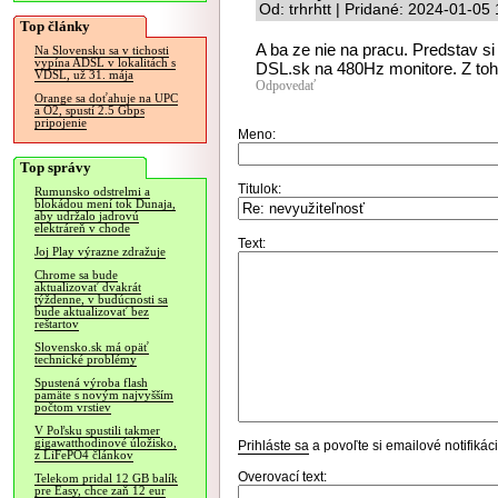
Od: trhrhtt | Pridané: 2024-01-05
Top články
A ba ze nie na pracu. Predstav si
Na Slovensku sa v tichosti
vypína ADSL v lokalitách s
DSL.sk na 480Hz monitore. Z toh
VDSL, už 31. mája
Odpovedať
Orange sa doťahuje na UPC
a O2, spustí 2.5 Gbps
pripojenie
Meno:
Top správy
Titulok:
Rumunsko odstrelmi a
blokádou mení tok Dunaja,
aby udržalo jadrovú
elektráreň v chode
Text:
Joj Play výrazne zdražuje
Chrome sa bude
aktualizovať dvakrát
týždenne, v budúcnosti sa
bude aktualizovať bez
reštartov
Slovensko.sk má opäť
technické problémy
Spustená výroba flash
pamäte s novým najvyšším
počtom vrstiev
V Poľsku spustili takmer
gigawatthodinové úložisko,
Prihláste sa
a povoľte si emailové notifiká
z LiFePO4 článkov
Overovací text:
Telekom pridal 12 GB balík
pre Easy, chce zaň 12 eur