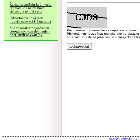
Železnice znižujú kvôli teplu
rýchlosť iba na 50 km/h,
spôsobuje to meškanie
Odštartovala nová séria
populárneho sci-fi Futurama
Súd zakázal samojazdiacim
Pre overenie, že komentár sa nepridáva automatizov
Google taxíkom dobíjanie v
Písmená musíte zadávať rovnako ako na obrázku veľk
noci, rušili obyvateľov
obrázok". V texte sa používajú iba znaky "BC
NÁVŠTEVNOSŤ
|
INZE