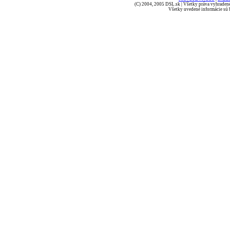
(C) 2004, 2005 DSL.sk | Všetky práva vyhradené
Všetky uvedené informácie sú b