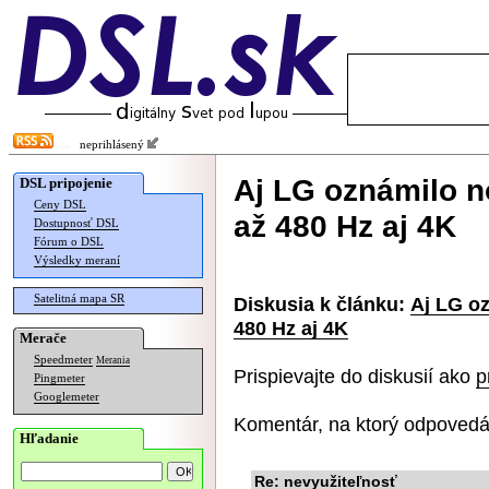
neprihlásený
Aj LG oznámilo n
DSL pripojenie
Ceny DSL
až 480 Hz aj 4K
Dostupnosť DSL
Fórum o DSL
Výsledky meraní
Satelitná mapa SR
Diskusia k článku:
Aj LG o
480 Hz aj 4K
Merače
Speedmeter
Merania
Prispievajte do diskusií ako
p
Pingmeter
Googlemeter
Komentár, na ktorý odpovedá
Hľadanie
Re: nevyužiteľnosť