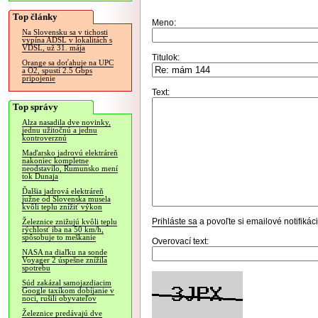
Top články
Meno:
Na Slovensku sa v tichosti
vypína ADSL v lokalitách s
VDSL, už 31. mája
Titulok:
Orange sa doťahuje na UPC
a O2, spustí 2.5 Gbps
pripojenie
Text:
Top správy
Alza nasadila dve novinky,
jednu užitočnú a jednu
kontroverznú
Maďarsko jadrovú elektráreň
nakoniec kompletne
neodstavilo, Rumunsko mení
tok Dunaja
Ďalšia jadrová elektráreň
južne od Slovenska musela
kvôli teplu znížiť výkon
Prihláste sa
a povoľte si emailové notifiká
Železnice znižujú kvôli teplu
rýchlosť iba na 50 km/h,
spôsobuje to meškanie
Overovací text:
NASA na diaľku na sonde
Voyager 2 úspešne znížila
spotrebu
Súd zakázal samojazdiacim
Google taxíkom dobíjanie v
noci, rušili obyvateľov
Železnice predávajú dve