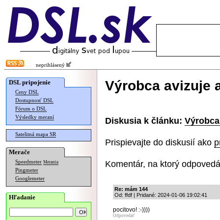
neprihlásený
Výrobca avizuje 
DSL pripojenie
Ceny DSL
Dostupnosť DSL
Fórum o DSL
Výsledky meraní
Diskusia k článku:
Výrobca 
Satelitná mapa SR
Prispievajte do diskusií ako
p
Merače
Komentár, na ktorý odpovedá
Speedmeter
Merania
Pingmeter
Googlemeter
Re: mám 144
Od: ffdf | Pridané: 2024-01-06 19:02:41
Hľadanie
pocitovo! :-))))
Odpovedať