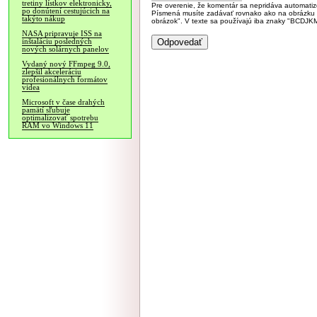
tretiny lístkov elektronicky,
Pre overenie, že komentár sa nepridáva automatizov
po donútení cestujúcich na
Písmená musíte zadávať rovnako ako na obrázku veľk
takýto nákup
obrázok". V texte sa používajú iba znaky "BC
NASA pripravuje ISS na
inštaláciu posledných
nových solárnych panelov
Vydaný nový FFmpeg 9.0,
zlepšil akceleráciu
profesionálnych formátov
videa
Microsoft v čase drahých
pamätí sľubuje
optimalizovať spotrebu
RAM vo Windows 11