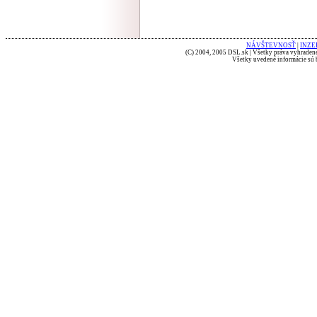
NÁVŠTEVNOSŤ
|
INZE
(C) 2004, 2005 DSL.sk | Všetky práva vyhradené
Všetky uvedené informácie sú b