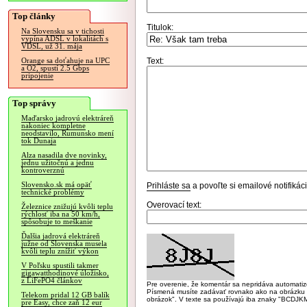
Top články
Titulok:
Na Slovensku sa v tichosti
vypína ADSL v lokalitách s
VDSL, už 31. mája
Text:
Orange sa doťahuje na UPC
a O2, spustí 2.5 Gbps
pripojenie
Top správy
Maďarsko jadrovú elektráreň
nakoniec kompletne
neodstavilo, Rumunsko mení
tok Dunaja
Alza nasadila dve novinky,
jednu užitočnú a jednu
kontroverznú
Slovensko.sk má opäť
Prihláste sa
a povoľte si emailové notifiká
technické problémy
Overovací text:
Železnice znižujú kvôli teplu
rýchlosť iba na 50 km/h,
spôsobuje to meškanie
Ďalšia jadrová elektráreň
južne od Slovenska musela
kvôli teplu znížiť výkon
V Poľsku spustili takmer
gigawatthodinové úložisko,
z LiFePO4 článkov
Pre overenie, že komentár sa nepridáva automatizov
Písmená musíte zadávať rovnako ako na obrázku veľk
Telekom pridal 12 GB balík
obrázok". V texte sa používajú iba znaky "BC
pre Easy, chce zaň 12 eur