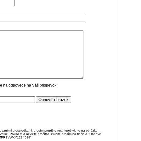
cie na odpovede na Váš príspevok.
anými prostriedkami, prosím prepíšte text, ktorý vidíte na obrázku.
é. Pokiaľ text neviete prečítať, kliknite prosím na tlačidlo "Obnoviť
DJKMPRSVWXY1234589".