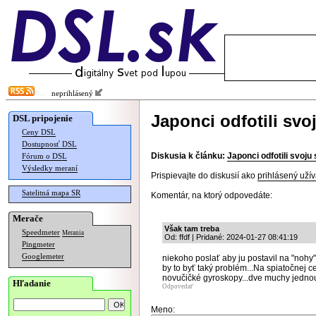
neprihlásený
Japonci odfotili sv
DSL pripojenie
Ceny DSL
Dostupnosť DSL
Diskusia k článku:
Japonci odfotili svoj
Fórum o DSL
Výsledky meraní
Prispievajte do diskusií ako
prihlásený užív
Satelitná mapa SR
Komentár, na ktorý odpovedáte:
Merače
Však tam treba
Speedmeter
Merania
Od: ffdf | Pridané: 2024-01-27 08:41:19
Pingmeter
Googlemeter
niekoho poslať aby ju postavil na "nohy"
by to byť taký problém...Na spiatočnej c
novučičké gyroskopy...dve muchy jednou
Hľadanie
Odpovedať
Meno: