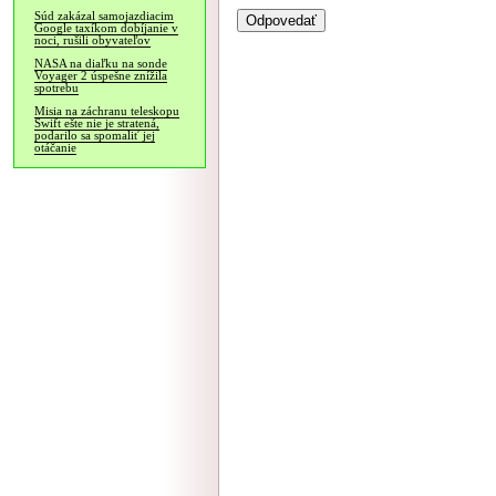
Súd zakázal samojazdiacim
Google taxíkom dobíjanie v
noci, rušili obyvateľov
NASA na diaľku na sonde
Voyager 2 úspešne znížila
spotrebu
Misia na záchranu teleskopu
Swift ešte nie je stratená,
podarilo sa spomaliť jej
otáčanie