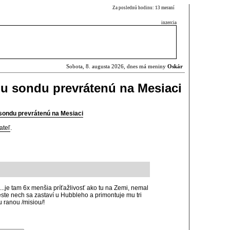
Za poslednú hodinu: 13 meraní
inzercia
Sobota, 8. augusta 2026, dnes má meniny
Oskár
oju sondu prevrátenú na Mesiaci
u sondu prevrátenú na Mesiaci
ateľ
.
...je tam 6x menšia príťažlivosť ako tu na Zemi, nemal
este nech sa zastaví u Hubbleho a primontuje mu tri
 ranou /misiou/!