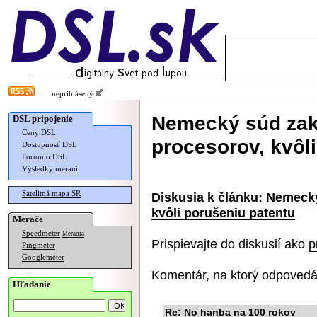
neprihlásený
Nemecký súd zaká
DSL pripojenie
Ceny DSL
procesorov, kvôl
Dostupnosť DSL
Fórum o DSL
Výsledky meraní
Satelitná mapa SR
Diskusia k článku:
Nemecký 
kvôli porušeniu patentu
Merače
Speedmeter
Merania
Prispievajte do diskusií ako
p
Pingmeter
Googlemeter
Komentár, na ktorý odpovedá
Hľadanie
Re: No hanba na 100 rokov