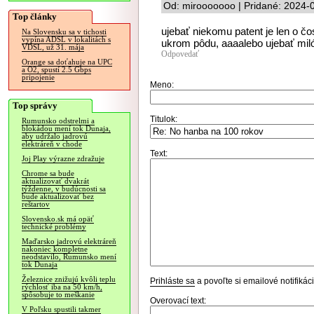
Od: mirooooooo | Pridané: 2024-
Top články
ujebať niekomu patent je len o čo
Na Slovensku sa v tichosti
vypína ADSL v lokalitách s
ukrom pôdu, aaaalebo ujebať mil
VDSL, už 31. mája
Odpovedať
Orange sa doťahuje na UPC
a O2, spustí 2.5 Gbps
pripojenie
Meno:
Top správy
Titulok:
Rumunsko odstrelmi a
blokádou mení tok Dunaja,
aby udržalo jadrovú
elektráreň v chode
Text:
Joj Play výrazne zdražuje
Chrome sa bude
aktualizovať dvakrát
týždenne, v budúcnosti sa
bude aktualizovať bez
reštartov
Slovensko.sk má opäť
technické problémy
Maďarsko jadrovú elektráreň
nakoniec kompletne
neodstavilo, Rumunsko mení
tok Dunaja
Železnice znižujú kvôli teplu
Prihláste sa
a povoľte si emailové notifiká
rýchlosť iba na 50 km/h,
spôsobuje to meškanie
Overovací text:
V Poľsku spustili takmer