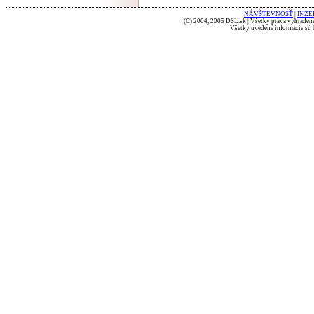
NÁVŠTEVNOSŤ
|
INZE
(C) 2004, 2005 DSL.sk | Všetky práva vyhradené
Všetky uvedené informácie sú b