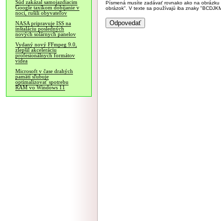
Súd zakázal samojazdiacim
Písmená musíte zadávať rovnako ako na obrázku veľk
Google taxíkom dobíjanie v
obrázok". V texte sa používajú iba znaky "BC
noci, rušili obyvateľov
NASA pripravuje ISS na
inštaláciu posledných
nových solárnych panelov
Vydaný nový FFmpeg 9.0,
zlepšil akceleráciu
profesionálnych formátov
videa
Microsoft v čase drahých
pamätí sľubuje
optimalizovať spotrebu
RAM vo Windows 11