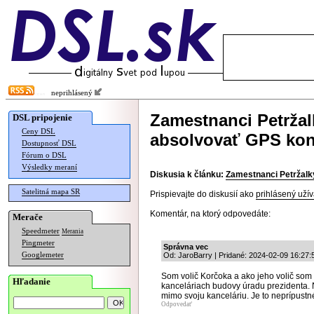
neprihlásený
Zamestnanci Petržal
DSL pripojenie
Ceny DSL
absolvovať GPS kon
Dostupnosť DSL
Fórum o DSL
Výsledky meraní
Diskusia k článku:
Zamestnanci Petržalk
Satelitná mapa SR
Prispievajte do diskusií ako
prihlásený užív
Komentár, na ktorý odpovedáte:
Merače
Speedmeter
Merania
Pingmeter
Správna vec
Googlemeter
Od: JaroBarry | Pridané: 2024-02-09 16:27:
Som volič Korčoka a ako jeho volič som 
Hľadanie
kanceláriach budovy úradu prezidenta. 
mimo svoju kanceláriu. Je to neprípustn
Odpovedať