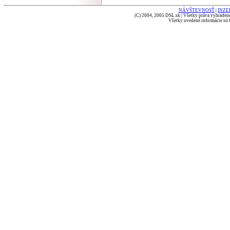
NÁVŠTEVNOSŤ
|
INZE
(C) 2004, 2005 DSL.sk | Všetky práva vyhradené
Všetky uvedené informácie sú b