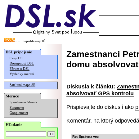
neprihlásený
Zamestnanci Petr
DSL pripojenie
Ceny DSL
domu absolvovať
Dostupnosť DSL
Fórum o DSL
Výsledky meraní
Satelitná mapa SR
Diskusia k článku:
Zamestna
absolvovať GPS kontrolu
Merače
Speedmeter
Merania
Prispievajte do diskusií ako
p
Pingmeter
Googlemeter
Komentár, na ktorý odpovedá
Hľadanie
Re: Správna vec