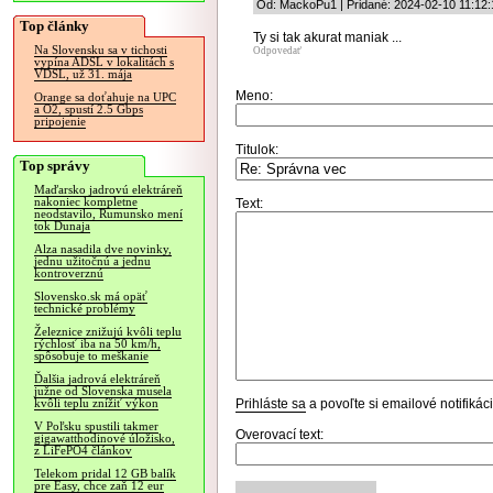
Od: MackoPu1 | Pridané: 2024-02-10 11:12:
Top články
Ty si tak akurat maniak ...
Na Slovensku sa v tichosti
Odpovedať
vypína ADSL v lokalitách s
VDSL, už 31. mája
Meno:
Orange sa doťahuje na UPC
a O2, spustí 2.5 Gbps
pripojenie
Titulok:
Top správy
Maďarsko jadrovú elektráreň
nakoniec kompletne
Text:
neodstavilo, Rumunsko mení
tok Dunaja
Alza nasadila dve novinky,
jednu užitočnú a jednu
kontroverznú
Slovensko.sk má opäť
technické problémy
Železnice znižujú kvôli teplu
rýchlosť iba na 50 km/h,
spôsobuje to meškanie
Ďalšia jadrová elektráreň
južne od Slovenska musela
Prihláste sa
a povoľte si emailové notifiká
kvôli teplu znížiť výkon
V Poľsku spustili takmer
Overovací text:
gigawatthodinové úložisko,
z LiFePO4 článkov
Telekom pridal 12 GB balík
pre Easy, chce zaň 12 eur