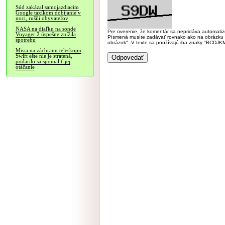
Súd zakázal samojazdiacim
Google taxíkom dobíjanie v
noci, rušili obyvateľov
NASA na diaľku na sonde
Pre overenie, že komentár sa nepridáva automatizov
Voyager 2 úspešne znížila
Písmená musíte zadávať rovnako ako na obrázku veľk
spotrebu
obrázok". V texte sa používajú iba znaky "BC
Misia na záchranu teleskopu
Swift ešte nie je stratená,
podarilo sa spomaliť jej
otáčanie