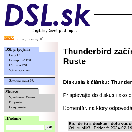
neprihlásený
Thunderbird zač
DSL pripojenie
Ceny DSL
Ruste
Dostupnosť DSL
Fórum o DSL
Výsledky meraní
Satelitná mapa SR
Diskusia k článku:
Thunder
Merače
Prispievajte do diskusií ako
p
Speedmeter
Merania
Pingmeter
Komentár, na ktorý odpovedá
Googlemeter
Hľadanie
Re: ide to s deckami dolu vodo
Od: truhlik3 | Pridané: 2024-02-1