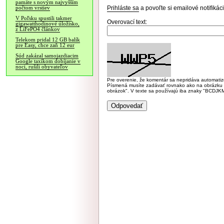
pamäte s novým najvyšším
Prihláste sa
a povoľte si emailové notifiká
počtom vrstiev
V Poľsku spustili takmer
Overovací text:
gigawatthodinové úložisko,
z LiFePO4 článkov
Telekom pridal 12 GB balík
pre Easy, chce zaň 12 eur
Súd zakázal samojazdiacim
Google taxíkom dobíjanie v
noci, rušili obyvateľov
Pre overenie, že komentár sa nepridáva automatizov
Písmená musíte zadávať rovnako ako na obrázku veľk
obrázok". V texte sa používajú iba znaky "BC