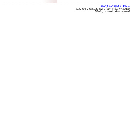
NÁVŠTEVNOSŤ
|
INZE
(C) 2004, 2005 DSL.sk | Všetky práva vyhradené
Všetky uvedené informácie sú b