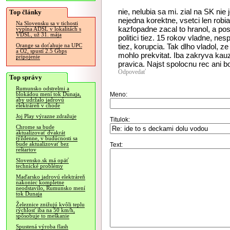
nie, nelubia sa mi. zial na SK nie 
Top články
nejedna korektne, vsetci len robi
Na Slovensku sa v tichosti
kazfopadne zacal to hranol, a pos
vypína ADSL v lokalitách s
VDSL, už 31. mája
politici tiez. 15 rokov vladne, nes
tiez, korupcia. Tak dlho vladol, z
Orange sa doťahuje na UPC
a O2, spustí 2.5 Gbps
mohlo prekvitat. Iba zakryva kauz
pripojenie
pravica. Najst spolocnu rec ani b
Odpovedať
Top správy
Rumunsko odstrelmi a
Meno:
blokádou mení tok Dunaja,
aby udržalo jadrovú
elektráreň v chode
Joj Play výrazne zdražuje
Titulok:
Chrome sa bude
aktualizovať dvakrát
týždenne, v budúcnosti sa
bude aktualizovať bez
Text:
reštartov
Slovensko.sk má opäť
technické problémy
Maďarsko jadrovú elektráreň
nakoniec kompletne
neodstavilo, Rumunsko mení
tok Dunaja
Železnice znižujú kvôli teplu
rýchlosť iba na 50 km/h,
spôsobuje to meškanie
Spustená výroba flash