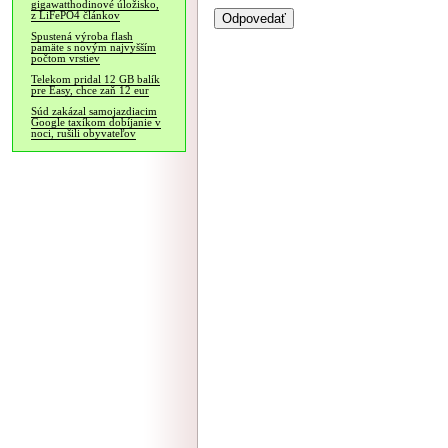
gigawatthodinové úložisko,
z LiFePO4 článkov
Spustená výroba flash
pamäte s novým najvyšším
počtom vrstiev
Telekom pridal 12 GB balík
pre Easy, chce zaň 12 eur
Súd zakázal samojazdiacim
Google taxíkom dobíjanie v
noci, rušili obyvateľov