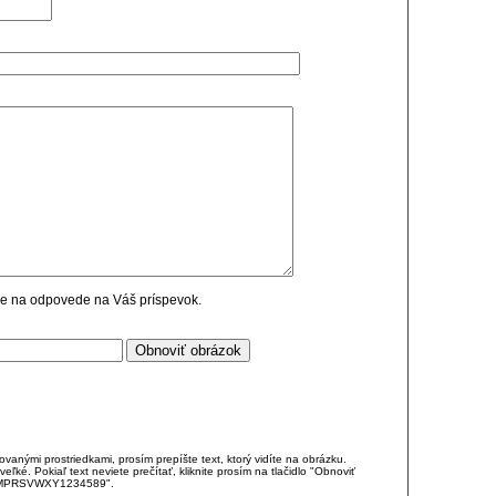
cie na odpovede na Váš príspevok.
anými prostriedkami, prosím prepíšte text, ktorý vidíte na obrázku.
é. Pokiaľ text neviete prečítať, kliknite prosím na tlačidlo "Obnoviť
DJKMPRSVWXY1234589".