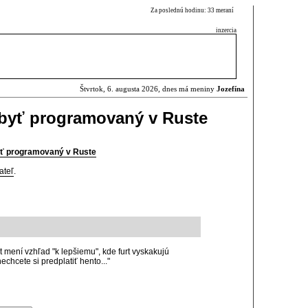
Za poslednú hodinu: 33 meraní
inzercia
Štvrtok, 6. augusta 2026, dnes má meniny
Jozefína
 byť programovaný v Ruste
yť programovaný v Ruste
ateľ
.
t mení vzhľad "k lepšiemu", kde furt vyskakujú
echcete si predplatiť hento..."