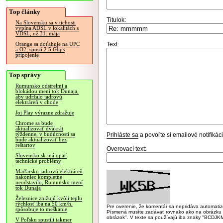
Top články
Titulok:
Na Slovensku sa v tichosti
vypína ADSL v lokalitách s
VDSL, už 31. mája
Text:
Orange sa doťahuje na UPC
a O2, spustí 2.5 Gbps
pripojenie
Top správy
Rumunsko odstrelmi a
blokádou mení tok Dunaja,
aby udržalo jadrovú
elektráreň v chode
Joj Play výrazne zdražuje
Chrome sa bude
aktualizovať dvakrát
týždenne, v budúcnosti sa
Prihláste sa
a povoľte si emailové notifiká
bude aktualizovať bez
reštartov
Overovací text:
Slovensko.sk má opäť
technické problémy
Maďarsko jadrovú elektráreň
nakoniec kompletne
neodstavilo, Rumunsko mení
tok Dunaja
Železnice znižujú kvôli teplu
rýchlosť iba na 50 km/h,
Pre overenie, že komentár sa nepridáva automatizov
spôsobuje to meškanie
Písmená musíte zadávať rovnako ako na obrázku veľk
obrázok". V texte sa používajú iba znaky "BC
V Poľsku spustili takmer