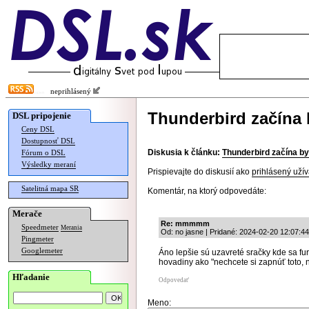
neprihlásený
Thunderbird začína
DSL pripojenie
Ceny DSL
Dostupnosť DSL
Diskusia k článku:
Thunderbird začína b
Fórum o DSL
Výsledky meraní
Prispievajte do diskusií ako
prihlásený užív
Satelitná mapa SR
Komentár, na ktorý odpovedáte:
Merače
Re: mmmmm
Speedmeter
Merania
Od: no jasne | Pridané: 2024-02-20 12:07:44
Pingmeter
Googlemeter
Áno lepšie sú uzavreté sračky kde sa fur
hovadiny ako "nechcete si zapnúť toto, n
Hľadanie
Odpovedať
Meno: