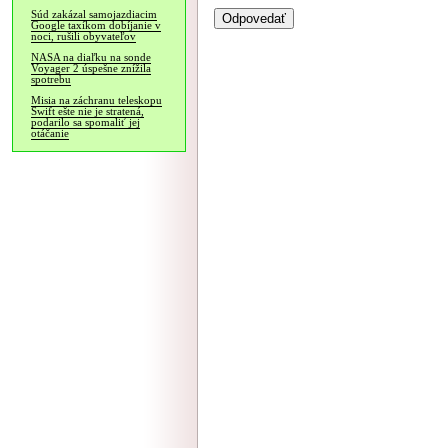
Súd zakázal samojazdiacim
Google taxíkom dobíjanie v
noci, rušili obyvateľov
NASA na diaľku na sonde
Voyager 2 úspešne znížila
spotrebu
Misia na záchranu teleskopu
Swift ešte nie je stratená,
podarilo sa spomaliť jej
otáčanie