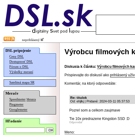
neprihlásený
Výrobcu filmových 
DSL pripojenie
Ceny DSL
Dostupnosť DSL
Diskusia k článku:
Výrobcu filmových ka
Fórum o DSL
Výsledky meraní
Prispievajte do diskusií ako
prihlásený užív
Satelitná mapa SR
Komentár, na ktorý odpovedáte:
Merače
Re: titulok
Speedmeter
Merania
Od: ehjlkj | Pridané: 2024-03-11 05:37:53
Pingmeter
Googlemeter
Pozrel som a celkom zaujmave
Tie 10x predrazene Kingston SSD :D
Hľadanie
Odpovedať
Meno: