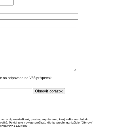
cie na odpovede na Váš príspevok.
anými prostriedkami, prosím prepíšte text, ktorý vidíte na obrázku.
é. Pokiaľ text neviete prečítať, kliknite prosím na tlačidlo "Obnoviť
DJKMPRSVWXY1234589".