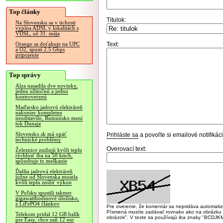
Top články
Titulok:
Na Slovensku sa v tichosti
vypína ADSL v lokalitách s
VDSL, už 31. mája
Text:
Orange sa doťahuje na UPC
a O2, spustí 2.5 Gbps
pripojenie
Top správy
Alza nasadila dve novinky,
jednu užitočnú a jednu
kontroverznú
Maďarsko jadrovú elektráreň
nakoniec kompletne
neodstavilo, Rumunsko mení
tok Dunaja
Slovensko.sk má opäť
Prihláste sa
a povoľte si emailové notifiká
technické problémy
Overovací text:
Železnice znižujú kvôli teplu
rýchlosť iba na 50 km/h,
spôsobuje to meškanie
Ďalšia jadrová elektráreň
južne od Slovenska musela
kvôli teplu znížiť výkon
V Poľsku spustili takmer
gigawatthodinové úložisko,
z LiFePO4 článkov
Pre overenie, že komentár sa nepridáva automatizov
Písmená musíte zadávať rovnako ako na obrázku veľk
Telekom pridal 12 GB balík
obrázok". V texte sa používajú iba znaky "BC
pre Easy, chce zaň 12 eur