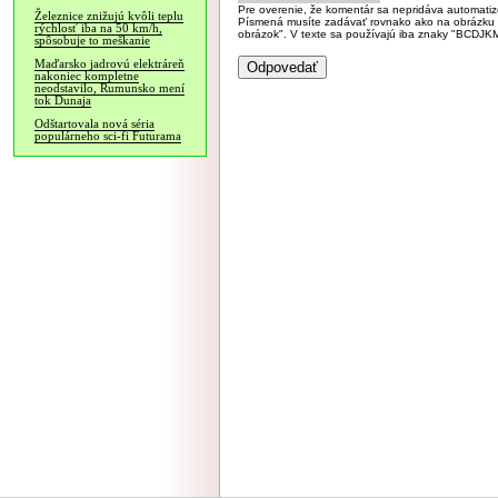
Pre overenie, že komentár sa nepridáva automatizov
Železnice znižujú kvôli teplu
Písmená musíte zadávať rovnako ako na obrázku veľk
rýchlosť iba na 50 km/h,
obrázok". V texte sa používajú iba znaky "BC
spôsobuje to meškanie
Maďarsko jadrovú elektráreň
nakoniec kompletne
neodstavilo, Rumunsko mení
tok Dunaja
Odštartovala nová séria
populárneho sci-fi Futurama