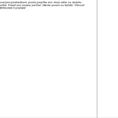
anými prostriedkami, prosím prepíšte text, ktorý vidíte na obrázku.
é. Pokiaľ text neviete prečítať, kliknite prosím na tlačidlo "Obnoviť
DJKMPRSVWXY1234589".