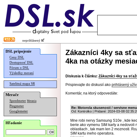
neprihlásený
Zákazníci 4ky sa sťa
DSL pripojenie
Ceny DSL
4ka na otázky mesia
Dostupnosť DSL
Fórum o DSL
Výsledky meraní
Diskusia k článku:
Zákazníci 4ky sa sťaž
Satelitná mapa SR
Prispievajte do diskusií ako
prihlásený užív
Komentár, na ktorý odpovedáte:
Merače
Speedmeter
Merania
Pingmeter
Re: Motorola skusenosti / servisne men
Googlemeter
Od: Kontrolko | Pridané: 2024-03-08 02:35:2
Mne robi nervy Samsung S10e , kde ked 
Hľadanie
berie ako vymenu SIM karty a nedovoli n
oblastiach , tak mam len 2 moznosti. Ro
SIM kartu ineho operatora.