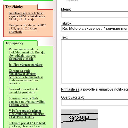
Odpovedať
Top články
Meno:
Na Slovensku sa v tichosti
vypína ADSL v lokalitách s
VDSL, už 31. mája
Titulok:
Orange sa doťahuje na UPC
a O2, spustí 2.5 Gbps
pripojenie
Text:
Top správy
Rumunsko odstrelmi a
blokádou mení tok Dunaja,
aby udržalo jadrovú
elektráreň v chode
Joj Play výrazne zdražuje
Chrome sa bude
aktualizovať dvakrát
týždenne, v budúcnosti sa
bude aktualizovať bez
reštartov
Prihláste sa
a povoľte si emailové notifiká
Slovensko.sk má opäť
technické problémy
Overovací text:
Spustená výroba flash
pamäte s novým najvyšším
počtom vrstiev
V Poľsku spustili takmer
gigawatthodinové úložisko,
z LiFePO4 článkov
Telekom pridal 12 GB balík
pre Easy, chce zaň 12 eur