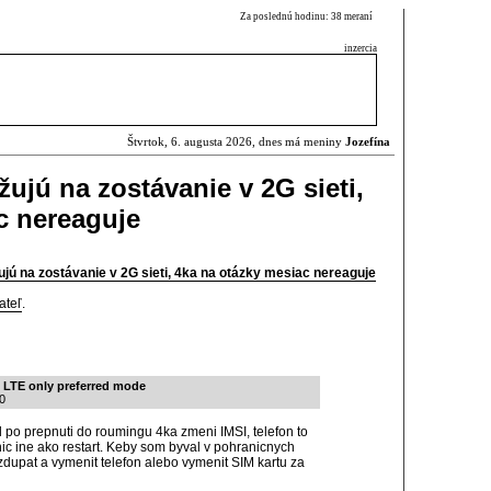
Za poslednú hodinu: 38 meraní
inzercia
Štvrtok, 6. augusta 2026, dnes má meniny
Jozefína
žujú na zostávanie v 2G sieti,
c nereaguje
ujú na zostávanie v 2G sieti, 4ka na otázky mesiac nereaguje
ateľ
.
u LTE only preferred mode
0
po prepnuti do roumingu 4ka zmeni IMSI, telefon to
ic ine ako restart. Keby som byval v pohranicnych
zdupat a vymenit telefon alebo vymenit SIM kartu za