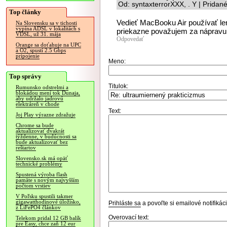
Od: syntaxterrorXXX, . Y | Pridan
Top články
Vedieť MacBooku Air používať le
Na Slovensku sa v tichosti
vypína ADSL v lokalitách s
priekazne považujem za nápravu
VDSL, už 31. mája
Odpovedať
Orange sa doťahuje na UPC
a O2, spustí 2.5 Gbps
pripojenie
Meno:
Top správy
Titulok:
Rumunsko odstrelmi a
blokádou mení tok Dunaja,
aby udržalo jadrovú
elektráreň v chode
Text:
Joj Play výrazne zdražuje
Chrome sa bude
aktualizovať dvakrát
týždenne, v budúcnosti sa
bude aktualizovať bez
reštartov
Slovensko.sk má opäť
technické problémy
Spustená výroba flash
pamäte s novým najvyšším
počtom vrstiev
V Poľsku spustili takmer
gigawatthodinové úložisko,
Prihláste sa
a povoľte si emailové notifiká
z LiFePO4 článkov
Overovací text:
Telekom pridal 12 GB balík
pre Easy, chce zaň 12 eur