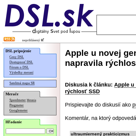
neprihlásený
Apple u novej ge
DSL pripojenie
Ceny DSL
napravila rýchlo
Dostupnosť DSL
Fórum o DSL
Výsledky meraní
Satelitná mapa SR
Diskusia k článku:
Apple u
rýchlosť SSD
Merače
Speedmeter
Merania
Prispievajte do diskusií ako
p
Pingmeter
Googlemeter
Komentár, na ktorý odpovedá
Hľadanie
ultraumiernený prakticizmus