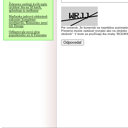
Železnice znižujú kvôli teplu
rýchlosť iba na 50 km/h,
spôsobuje to meškanie
Maďarsko jadrovú elektráreň
nakoniec kompletne
neodstavilo, Rumunsko mení
tok Dunaja
Pre overenie, že komentár sa nepridáva automatizov
Písmená musíte zadávať rovnako ako na obrázku veľk
Odštartovala nová séria
obrázok". V texte sa používajú iba znaky "BC
populárneho sci-fi Futurama