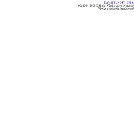
NÁVŠTEVNOSŤ
|
INZE
(C) 2004, 2005 DSL.sk | Všetky práva vyhradené
Všetky uvedené informácie sú b