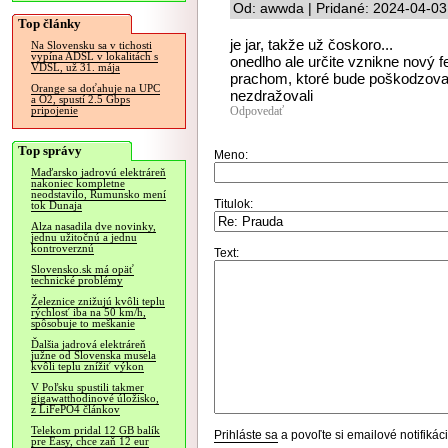
Od: awwda | Pridané: 2024-04-03
Top články
je jar, takže už čoskoro...
Na Slovensku sa v tichosti
vypína ADSL v lokalitách s
onedlho ale určite vznikne nový 
VDSL, už 31. mája
prachom, ktoré bude poškodzov
Orange sa doťahuje na UPC
nezdražovali
a O2, spustí 2.5 Gbps
Odpovedať
pripojenie
Top správy
Meno:
Maďarsko jadrovú elektráreň
nakoniec kompletne
neodstavilo, Rumunsko mení
Titulok:
tok Dunaja
Alza nasadila dve novinky,
jednu užitočnú a jednu
kontroverznú
Text:
Slovensko.sk má opäť
technické problémy
Železnice znižujú kvôli teplu
rýchlosť iba na 50 km/h,
spôsobuje to meškanie
Ďalšia jadrová elektráreň
južne od Slovenska musela
kvôli teplu znížiť výkon
V Poľsku spustili takmer
gigawatthodinové úložisko,
z LiFePO4 článkov
Telekom pridal 12 GB balík
Prihláste sa
a povoľte si emailové notifiká
pre Easy, chce zaň 12 eur