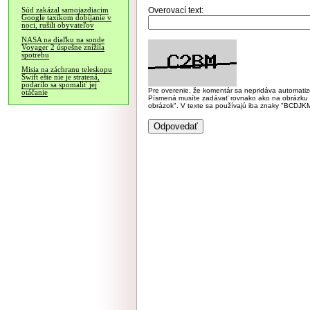
Overovací text:
Súd zakázal samojazdiacim
Google taxíkom dobíjanie v
noci, rušili obyvateľov
NASA na diaľku na sonde
Voyager 2 úspešne znížila
spotrebu
Misia na záchranu teleskopu
Swift ešte nie je stratená,
podarilo sa spomaliť jej
Pre overenie, že komentár sa nepridáva automatizov
otáčanie
Písmená musíte zadávať rovnako ako na obrázku veľk
obrázok". V texte sa používajú iba znaky "BC