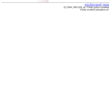
NÁVŠTEVNOSŤ
|
INZE
(C) 2004, 2005 DSL.sk | Všetky práva vyhradené
Všetky uvedené informácie sú b