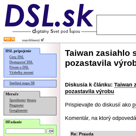
neprihlásený
Taiwan zasiahlo 
DSL pripojenie
Ceny DSL
pozastavila výro
Dostupnosť DSL
Fórum o DSL
Výsledky meraní
Satelitná mapa SR
Diskusia k článku:
Taiwan 
pozastavila výrobu
Merače
Speedmeter
Merania
Prispievajte do diskusií ako
p
Pingmeter
Googlemeter
Komentár, na ktorý odpovedá
Hľadanie
Re: Prauda