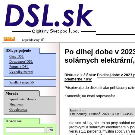
neprihlásený
Po dlhej dobe v 202
DSL pripojenie
Ceny DSL
solárnych elektrárn
Dostupnosť DSL
Fórum o DSL
Výsledky meraní
Diskusia k článku:
Po dlhej dobe v 2023 
priemerne 7 kW
Satelitná mapa SR
Prispievajte do diskusií ako
prihlásený užív
Merače
Komentár, na ktorý odpovedáte:
Speedmeter
Merania
Pingmeter
Googlemeter
hmhmhm
Od: bcdefg | Pridané: 2024-04-08 15:44:35
Hľadanie
nie som si isty, ale ten na prvy pohlad
jadrovymi a solarnymi elektrarnami v p
versus 1.1 percenta myslim spociva v tom