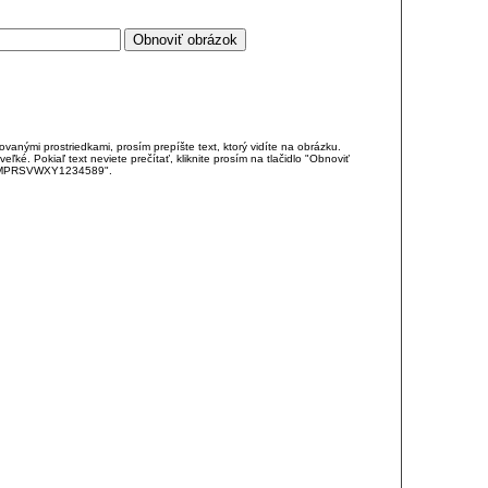
anými prostriedkami, prosím prepíšte text, ktorý vidíte na obrázku.
é. Pokiaľ text neviete prečítať, kliknite prosím na tlačidlo "Obnoviť
DJKMPRSVWXY1234589".