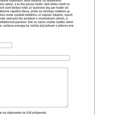
nutelne maximum, teda idealne za studeneho
vplyv/, a to iba pocas hodin, ked slnko svieti vo
re som kedysi robil, je vyslovne iba par hodin do
ktrarne rapidne klesa, preto sa montuju niektore aj
bra cesta vyrabat elektrinu co najviac lokalne, vyuzit
it este vedcami ten problem s nevhodnym uhlom, a
efektivnost panelov. toto su samo osebe vsetko velmi
ne, solarna energia by mohla byt jednym s pilierov pre
cie na odpovede na Váš príspevok.