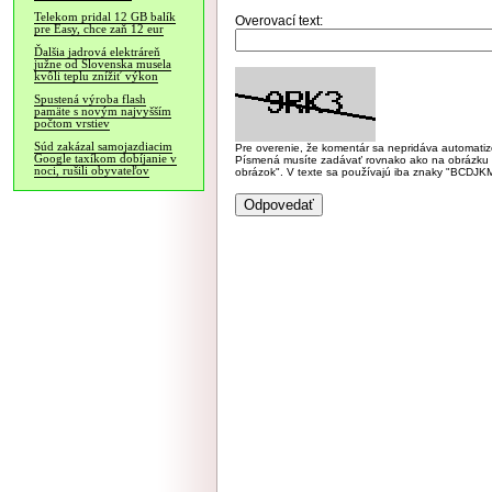
Telekom pridal 12 GB balík
Overovací text:
pre Easy, chce zaň 12 eur
Ďalšia jadrová elektráreň
južne od Slovenska musela
kvôli teplu znížiť výkon
Spustená výroba flash
pamäte s novým najvyšším
počtom vrstiev
Súd zakázal samojazdiacim
Pre overenie, že komentár sa nepridáva automatizov
Google taxíkom dobíjanie v
Písmená musíte zadávať rovnako ako na obrázku veľk
noci, rušili obyvateľov
obrázok". V texte sa používajú iba znaky "BC