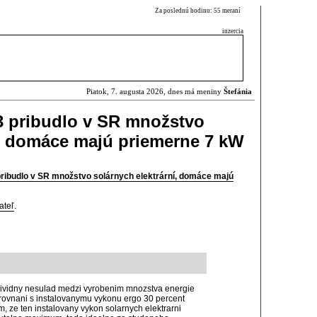
Za poslednú hodinu: 55 meraní
inzercia
Piatok, 7. augusta 2026, dnes má meniny
Štefánia
3 pribudlo v SR množstvo
í, domáce majú priemerne 7 kW
pribudlo v SR množstvo solárnych elektrární, domáce majú
ateľ
.
 ocividny nesulad medzi vyrobenim mnozstva energie
orovnani s instalovanymu vykonu ergo 30 percent
, ze ten instalovany vykon solarnych elektrarni