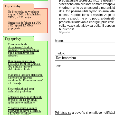
predstavujeje teoreticky mozne dosiah
slnecneho dna /vlhkost nemam zmapovany 
Top články
vhodnom uhle co u nas podla merani, kto
dna. /pri posune uhla vykon solarnej ele
Na Slovensku sa v tichosti
vypína ADSL v lokalitách s
otocne/. napriek tomu si myslim, ze je do
VDSL, už 31. mája
strechy a spol, nie ornu podu, a dories
problem skladovania energie, plus este 
Orange sa doťahuje na UPC
velke vyzvy, ale ak by sa dotiahli uspes
a O2, spustí 2.5 Gbps
pripojenie
buducnost.
Odpovedať
Top správy
Meno:
Chrome sa bude
aktualizovať dvakrát
týždenne, v budúcnosti sa
bude aktualizovať bez
Titulok:
reštartov
Rumunsko odstrelmi a
blokádou mení tok Dunaja,
Text:
aby udržalo jadrovú
elektráreň v chode
Maďarsko jadrovú elektráreň
nakoniec kompletne
neodstavilo, Rumunsko mení
tok Dunaja
Slovensko.sk má opäť
technické problémy
Železnice znižujú kvôli teplu
rýchlosť iba na 50 km/h,
spôsobuje to meškanie
V Poľsku spustili takmer
gigawatthodinové úložisko,
Prihláste sa
a povoľte si emailové notifiká
z LiFePO4 článkov