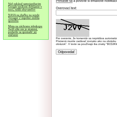
Prihláste sa
a povoľte si emailové notifiká
Súd zakázal samojazdiacim
Google taxíkom dobíjanie v
Overovací text:
noci, rušili obyvateľov
NASA na diaľku na sonde
Voyager 2 úspešne znížila
spotrebu
Misia na záchranu teleskopu
Swift ešte nie je stratená,
podarilo sa spomaliť jej
otáčanie
Pre overenie, že komentár sa nepridáva automatizov
Písmená musíte zadávať rovnako ako na obrázku veľk
obrázok". V texte sa používajú iba znaky "BC