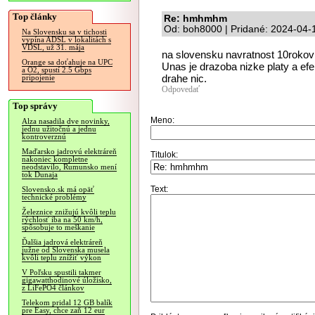
Top články
Re: hmhmhm
Od: boh8000 | Pridané: 2024-04-
Na Slovensku sa v tichosti
vypína ADSL v lokalitách s
VDSL, už 31. mája
na slovensku navratnost 10rokov 
Orange sa doťahuje na UPC
Unas je drazoba nizke platy a efe
a O2, spustí 2.5 Gbps
drahe nic.
pripojenie
Odpovedať
Top správy
Meno:
Alza nasadila dve novinky,
jednu užitočnú a jednu
kontroverznú
Maďarsko jadrovú elektráreň
Titulok:
nakoniec kompletne
neodstavilo, Rumunsko mení
tok Dunaja
Text:
Slovensko.sk má opäť
technické problémy
Železnice znižujú kvôli teplu
rýchlosť iba na 50 km/h,
spôsobuje to meškanie
Ďalšia jadrová elektráreň
južne od Slovenska musela
kvôli teplu znížiť výkon
V Poľsku spustili takmer
gigawatthodinové úložisko,
z LiFePO4 článkov
Telekom pridal 12 GB balík
pre Easy, chce zaň 12 eur