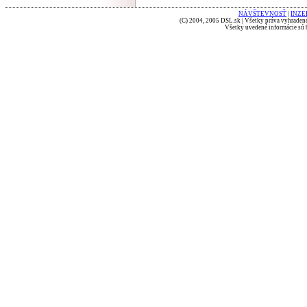
NÁVŠTEVNOSŤ
|
INZE
(C) 2004, 2005 DSL.sk | Všetky práva vyhradené
Všetky uvedené informácie sú b