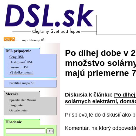
neprihlásený
Po dlhej dobe v 
DSL pripojenie
Ceny DSL
množstvo solárny
Dostupnosť DSL
Fórum o DSL
majú priemerne 
Výsledky meraní
Satelitná mapa SR
Diskusia k článku:
Po dlhe
Merače
solárnych elektrární, dom
Speedmeter
Merania
Pingmeter
Googlemeter
Prispievajte do diskusií ako
p
Hľadanie
Komentár, na ktorý odpovedá