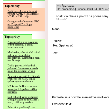
Top články
Re: Špehovač
Od: drobec255 | Pridané: 2024-04-08 20:45
Na Slovensku sa v tichosti
vypína ADSL v lokalitách s
obalit v alobale a položit na phone siln
VDSL, už 31. mája
Odpovedať
Orange sa doťahuje na UPC
a O2, spustí 2.5 Gbps
pripojenie
Meno:
Top správy
Titulok:
Alza nasadila dve novinky,
jednu užitočnú a jednu
kontroverznú
Maďarsko jadrovú elektráreň
Text:
nakoniec kompletne
neodstavilo, Rumunsko mení
tok Dunaja
Ďalšia jadrová elektráreň
južne od Slovenska musela
kvôli teplu znížiť výkon
Železnice znižujú kvôli teplu
rýchlosť iba na 50 km/h,
spôsobuje to meškanie
NASA na diaľku na sonde
Voyager 2 úspešne znížila
spotrebu
Súd zakázal samojazdiacim
Prihláste sa
a povoľte si emailové notifiká
Google taxíkom dobíjanie v
noci, rušili obyvateľov
Overovací text:
Železnice predávajú dve