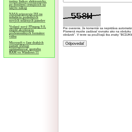
tretiny lístkov elektronicky,
po donútení cestujúcich na
takýto nákup
NASA pripravuje ISS na
inštaláciu posledných
nových solárnych panelov
Vydaný nový FFmpeg 9.0,
Pre overenie, že komentár sa nepridáva automatizov
zlepšil akceleráciu
Písmená musíte zadávať rovnako ako na obrázku veľk
profesionálnych formátov
obrázok". V texte sa používajú iba znaky "BC
videa
Microsoft v čase drahých
pamätí sľubuje
optimalizovať spotrebu
RAM vo Windows 11