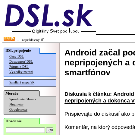
neprihlásený
Android začal po
DSL pripojenie
Ceny DSL
nepripojených a
Dostupnosť DSL
Fórum o DSL
smartfónov
Výsledky meraní
Satelitná mapa SR
Diskusia k článku:
Android 
Merače
nepripojených a dokonca 
Speedmeter
Merania
Pingmeter
Googlemeter
Prispievajte do diskusií ako
p
Hľadanie
Komentár, na ktorý odpovedá