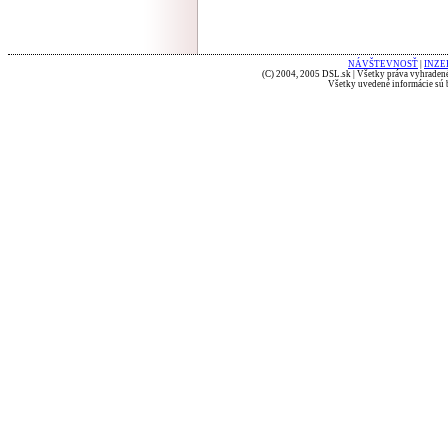
NÁVŠTEVNOSŤ
|
INZE
(C) 2004, 2005 DSL.sk | Všetky práva vyhradené
Všetky uvedené informácie sú b