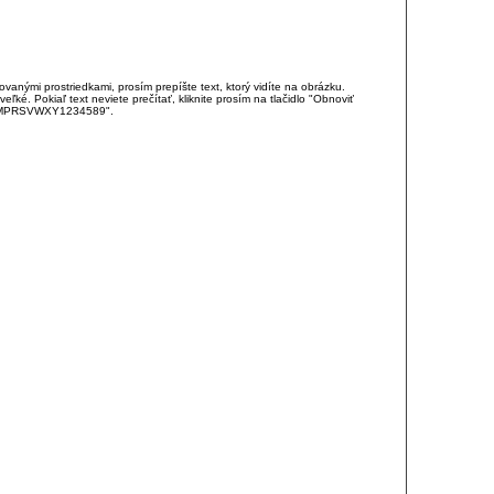
anými prostriedkami, prosím prepíšte text, ktorý vidíte na obrázku.
é. Pokiaľ text neviete prečítať, kliknite prosím na tlačidlo "Obnoviť
DJKMPRSVWXY1234589".