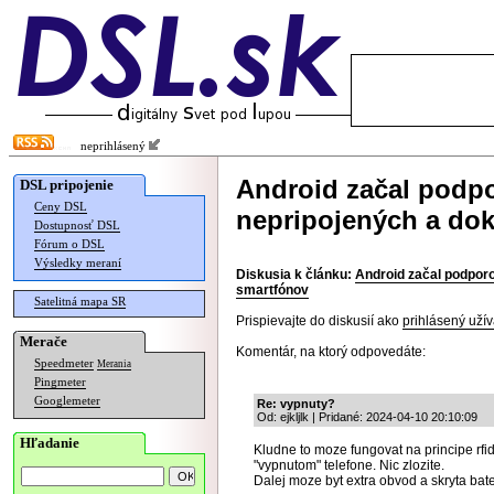
neprihlásený
Android začal podpo
DSL pripojenie
Ceny DSL
nepripojených a do
Dostupnosť DSL
Fórum o DSL
Výsledky meraní
Diskusia k článku:
Android začal podporo
smartfónov
Satelitná mapa SR
Prispievajte do diskusií ako
prihlásený užív
Merače
Komentár, na ktorý odpovedáte:
Speedmeter
Merania
Pingmeter
Googlemeter
Re: vypnuty?
Od: ejkljlk | Pridané: 2024-04-10 20:10:09
Hľadanie
Kludne to moze fungovat na principe rfi
"vypnutom" telefone. Nic zlozite.
Dalej moze byt extra obvod a skryta bater