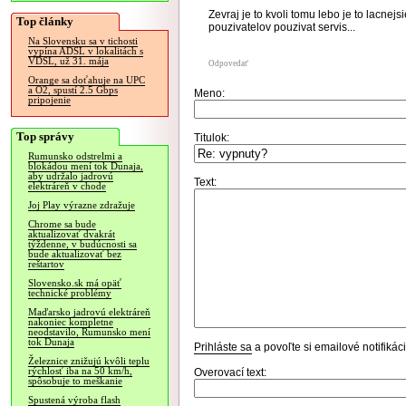
Zevraj je to kvoli tomu lebo je to lacne
Top články
pouzivatelov pouzivat servis...
Na Slovensku sa v tichosti
vypína ADSL v lokalitách s
VDSL, už 31. mája
Odpovedať
Orange sa doťahuje na UPC
a O2, spustí 2.5 Gbps
Meno:
pripojenie
Top správy
Titulok:
Rumunsko odstrelmi a
blokádou mení tok Dunaja,
aby udržalo jadrovú
Text:
elektráreň v chode
Joj Play výrazne zdražuje
Chrome sa bude
aktualizovať dvakrát
týždenne, v budúcnosti sa
bude aktualizovať bez
reštartov
Slovensko.sk má opäť
technické problémy
Maďarsko jadrovú elektráreň
nakoniec kompletne
neodstavilo, Rumunsko mení
tok Dunaja
Prihláste sa
a povoľte si emailové notifiká
Železnice znižujú kvôli teplu
rýchlosť iba na 50 km/h,
Overovací text:
spôsobuje to meškanie
Spustená výroba flash