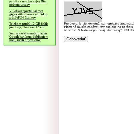
pamäte s novým najvyšším
počtom vrstiev
V Poľsku spustili takmer
gigawatthodinové úložisko,
z LiFePO4 článkov
Pre overenie, že komentár sa nepridáva automatizov
Telekom pridal 12 GB balík
Písmená musíte zadávať rovnako ako na obrázku veľk
pre Easy, chce zaň 12 eur
obrázok". V texte sa používajú iba znaky "BC
Súd zakázal samojazdiacim
Google taxíkom dobíjanie v
noci, rušili obyvateľov