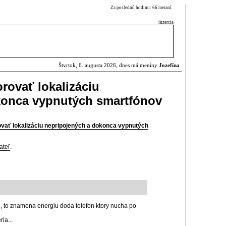
Za poslednú hodinu: 66 meraní
inzercia
Štvrtok, 6. augusta 2026, dnes má meniny
Jozefína
rovať lokalizáciu
konca vypnutých smartfónov
vať lokalizáciu nepripojených a dokonca vypnutých
ateľ
.
d, to znamena energiu doda telefon ktory nucha po
ia...