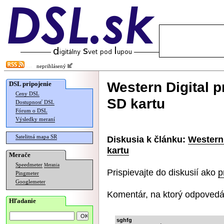
neprihlásený
Western Digital 
DSL pripojenie
Ceny DSL
SD kartu
Dostupnosť DSL
Fórum o DSL
Výsledky meraní
Satelitná mapa SR
Diskusia k článku:
Western
kartu
Merače
Speedmeter
Merania
Prispievajte do diskusií ako
p
Pingmeter
Googlemeter
Komentár, na ktorý odpovedá
Hľadanie
sghfg