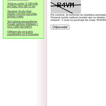
Telekom pridal 12 GB balík
pre Easy, chce zaň 12 eur
Spustená výroba flash
pamäte s novým najvyšším
Pre overenie, že komentár sa nepridáva automatizov
počtom vrstiev
Písmená musíte zadávať rovnako ako na obrázku veľk
obrázok". V texte sa používajú iba znaky "BC
Súd zakázal samojazdiacim
Google taxíkom dobíjanie v
noci, rušili obyvateľov
Odštartovala nová séria
populárneho sci-fi Futurama