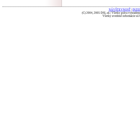
NÁVŠTEVNOSŤ
|
INZE
(C) 2004, 2005 DSL.sk | Všetky práva vyhradené
Všetky uvedené informácie sú b