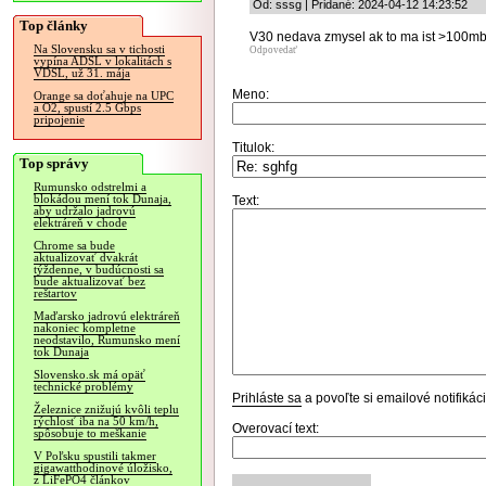
Od: sssg | Pridané: 2024-04-12 14:23:52
Top články
V30 nedava zmysel ak to ma ist >100mb/
Na Slovensku sa v tichosti
Odpovedať
vypína ADSL v lokalitách s
VDSL, už 31. mája
Meno:
Orange sa doťahuje na UPC
a O2, spustí 2.5 Gbps
pripojenie
Titulok:
Top správy
Rumunsko odstrelmi a
blokádou mení tok Dunaja,
Text:
aby udržalo jadrovú
elektráreň v chode
Chrome sa bude
aktualizovať dvakrát
týždenne, v budúcnosti sa
bude aktualizovať bez
reštartov
Maďarsko jadrovú elektráreň
nakoniec kompletne
neodstavilo, Rumunsko mení
tok Dunaja
Slovensko.sk má opäť
technické problémy
Prihláste sa
a povoľte si emailové notifiká
Železnice znižujú kvôli teplu
rýchlosť iba na 50 km/h,
Overovací text:
spôsobuje to meškanie
V Poľsku spustili takmer
gigawatthodinové úložisko,
z LiFePO4 článkov